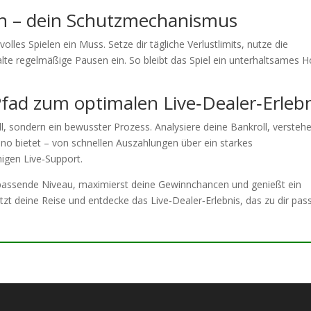
en – dein Schutzmechanismus
les Spielen ein Muss. Setze dir tägliche Verlustlimits, nutze die
lte regelmäßige Pausen ein. So bleibt das Spiel ein unterhaltsames 
 Pfad zum optimalen Live‑Dealer‑Erleb
all, sondern ein bewusster Prozess. Analysiere deine Bankroll, verstehe
sino bietet – von schnellen Auszahlungen über ein starkes
igen Live‑Support.
s passende Niveau, maximierst deine Gewinnchancen und genießt ein
etzt deine Reise und entdecke das Live‑Dealer‑Erlebnis, das zu dir pas