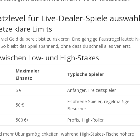
tzlevel für Live‑Dealer‑Spiele auswähl
etze klare Limits
iel Geld du bereit bist zu riskieren. Eine gängige Faustregel lautet: N
o bleibt das Spiel spannend, ohne dass du schnell alles verlierst.
 zwischen Low‑ und High‑Stakes
Maximaler
Typische Spieler
Einsatz
5 €
Anfänger, Freizeitspieler
Erfahrene Spieler, regelmäßige
50 €
Besucher
500 €+
Profis, High‑Roller
und mehr Übungsmöglichkeiten, während High‑Stakes‑Tische höhere