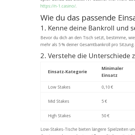
https://n-1.casino/
.
Wie du das passende Einsa
1. Kenne deine Bankroll und s
Bevor du dich an den Tisch setzt, bestimme, wie v
mehr als 5 % deiner Gesamtbankroll pro Sitzung. S
2. Verstehe die Unterschiede
Minimaler
Einsatz‑Kategorie
Einsatz
Low Stakes
0,10 €
Mid Stakes
5 €
High Stakes
50 €
Low‑Stakes‑Tische bieten längere Spielzeiten 