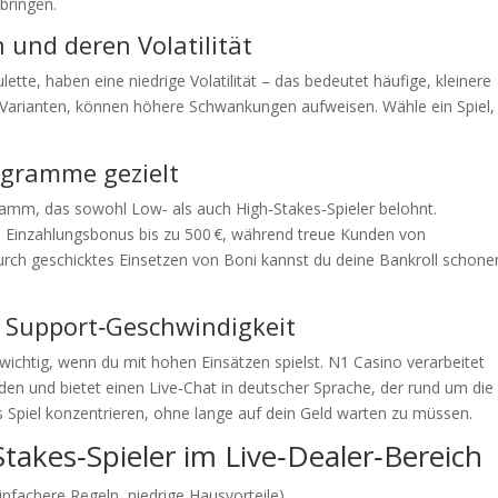
bringen.
n und deren Volatilität
lette, haben eine niedrige Volatilität – das bedeutet häufige, kleinere
‑Varianten, können höhere Schwankungen aufweisen. Wähle ein Spiel,
ogramme gezielt
amm, das sowohl Low‑ als auch High‑Stakes‑Spieler belohnt.
 % Einzahlungsbonus bis zu 500 €, während treue Kunden von
urch geschicktes Einsetzen von Boni kannst du deine Bankroll schone
d Support‑Geschwindigkeit
wichtig, wenn du mit hohen Einsätzen spielst. N1 Casino verarbeitet
den und bietet einen Live‑Chat in deutscher Sprache, der rund um die
das Spiel konzentrieren, ohne lange auf dein Geld warten zu müssen.
Stakes‑Spieler im Live‑Dealer‑Bereich
nfachere Regeln, niedrige Hausvorteile).