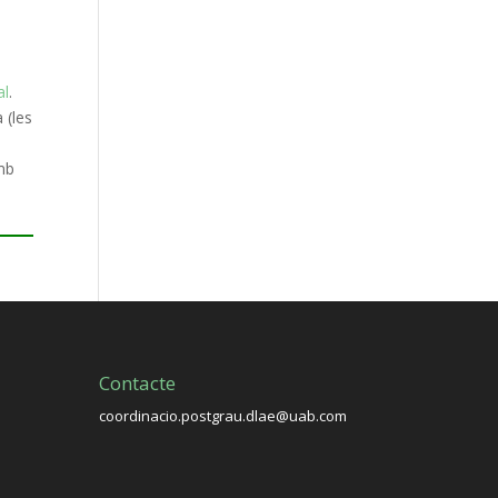
al
.
 (les
amb
Contacte
coordinacio.postgrau.dlae@uab.com