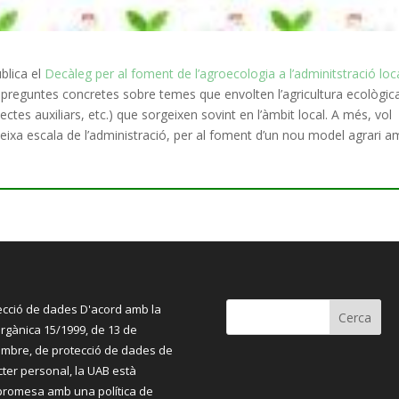
blica el
Decàleg per al foment de l’agroecologia a l’adminitstració loc
 preguntes concretes sobre temes que envolten l’agricultura ecològica
nsectes auxiliars, etc.) que sorgeixen sovint en l’àmbit local. A més, vol
ixa escala de l’administració, per al foment d’un nou model agrari 
ecció de dades D'acord amb la
orgànica 15/1999, de 13 de
mbre, de protecció de dades de
cter personal, la UAB està
romesa amb una política de