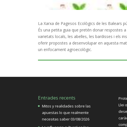
La Xarxa de Pagesos Ecològics de les Balears pú
És una petita guia que pretén donar respostes a
varietats locals, les abelles, les bardisses i els i
oferir propostes a desenvolupar en aquesta mate
un enfocament agroecològic.
Entrades recents
Prot
Llei 
Mitos y realidades sobre las
dese
apuestas lo que realmente
carà
necesitas saber
03/08/2026
comp