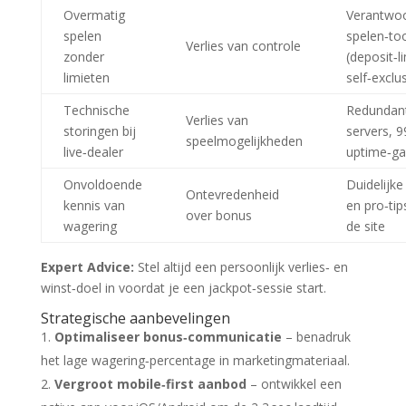
Overmatig
Verantwo
spelen
spelen‑to
Verlies van controle
zonder
(deposit‑li
limieten
self‑exclu
Technische
Redundan
Verlies van
storingen bij
servers, 9
speelmogelijkheden
live‑dealer
uptime‑ga
Onvoldoende
Duidelijk
Ontevredenheid
kennis van
en pro‑tip
over bonus
wagering
de site
Expert Advice:
Stel altijd een persoonlijk verlies‑ en
winst‑doel in voordat je een jackpot‑sessie start.
Strategische aanbevelingen
Optimaliseer bonus‑communicatie
– benadruk
het lage wagering‑percentage in marketingmateriaal.
Vergroot mobile‑first aanbod
– ontwikkel een