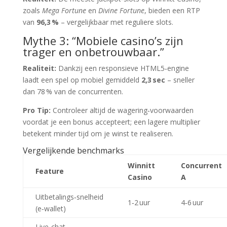
zoals
Mega Fortune
en
Divine Fortune
, bieden een RTP
van
96,3 %
– vergelijkbaar met reguliere slots.
Mythe 3: “Mobiele casino’s zijn
trager en onbetrouwbaar.”
Realiteit:
Dankzij een responsieve HTML5‑engine
laadt een spel op mobiel gemiddeld
2,3 sec
– sneller
dan 78 % van de concurrenten.
Pro Tip:
Controleer altijd de wagering‑voorwaarden
voordat je een bonus accepteert; een lagere multiplier
betekent minder tijd om je winst te realiseren.
Vergelijkende benchmarks
Winnitt
Concurrent
Feature
Casino
A
Uitbetalings‑snelheid
1‑2 uur
4‑6 uur
(e‑wallet)
Live‑chat