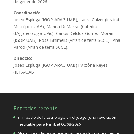
de gener de 2026
Coordinació:
Josep Espluga (IGOP-ARAG-UAB), Laura Calvet (Institut
Metròpoli-UAB), Marina Di Masso (Càtedra
d’Agroecologia-UVic), Carlos Delclos Gomez-Moran
(IGOP-UAB), Rosa Binimelis (Arran de terra SCCL) i Ana
Pardo (Arran de terra SCCL).
Direcció:
Josep Espluga (IGOP-ARAG-UAB) i Victòria Reyes
(ICTA-UAB).
Entrades recents
El impacto de la tecnología en el juego ¿una revolución
inevitable para Rainbet
06/08/2026
Mitos y realidades sobre las apuestas lo que realmente