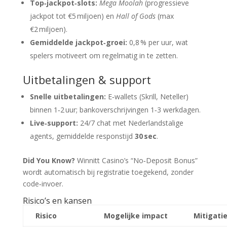
Top‑jackpot‑slots:
Mega Moolah
(progressieve
jackpot tot €5 miljoen) en
Hall of Gods
(max
€2 miljoen).
Gemiddelde jackpot‑groei:
0,8 % per uur, wat
spelers motiveert om regelmatig in te zetten.
Uitbetalingen & support
Snelle uitbetalingen:
E‑wallets (Skrill, Neteller)
binnen 1‑2 uur; bankoverschrijvingen 1‑3 werkdagen.
Live‑support:
24/7 chat met Nederlandstalige
agents, gemiddelde responstijd
30 sec
.
Did You Know?
Winnitt Casino’s “No‑Deposit Bonus”
wordt automatisch bij registratie toegekend, zonder
code‑invoer.
Risico’s en kansen
Risico
Mogelijke impact
Mitigati