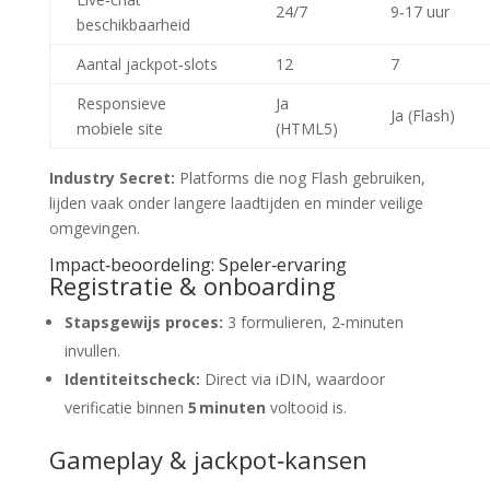
24/7
9‑17 uur
beschikbaarheid
Aantal jackpot‑slots
12
7
Responsieve
Ja
Ja (Flash)
mobiele site
(HTML5)
Industry Secret:
Platforms die nog Flash gebruiken,
lijden vaak onder langere laadtijden en minder veilige
omgevingen.
Impact‑beoordeling: Speler‑ervaring
Registratie & onboarding
Stapsgewijs proces:
3 formulieren, 2‑minuten
invullen.
Identiteitscheck:
Direct via iDIN, waardoor
verificatie binnen
5 minuten
voltooid is.
Gameplay & jackpot‑kansen