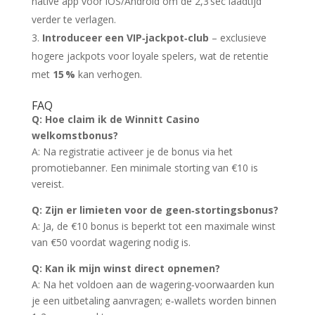
native app voor iOS/Android om de 2,3 sec laadtijd
verder te verlagen.
Introduceer een VIP‑jackpot‑club
– exclusieve
hogere jackpots voor loyale spelers, wat de retentie
met
15 %
kan verhogen.
FAQ
Q: Hoe claim ik de Winnitt Casino
welkomstbonus?
A: Na registratie activeer je de bonus via het
promotiebanner. Een minimale storting van €10 is
vereist.
Q: Zijn er limieten voor de geen‑stortingsbonus?
A: Ja, de €10 bonus is beperkt tot een maximale winst
van €50 voordat wagering nodig is.
Q: Kan ik mijn winst direct opnemen?
A: Na het voldoen aan de wagering‑voorwaarden kun
je een uitbetaling aanvragen; e‑wallets worden binnen