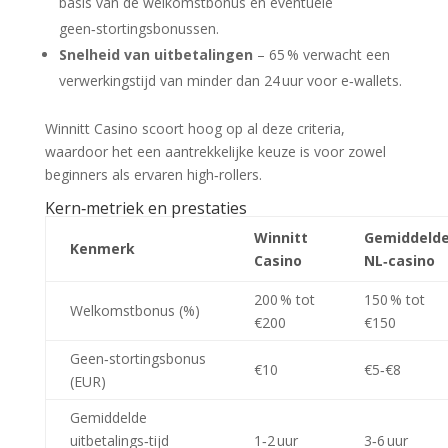
basis van de welkomstbonus en eventuele
geen‑stortingsbonussen.
Snelheid van uitbetalingen
– 65 % verwacht een
verwerkingstijd van minder dan 24 uur voor e‑wallets.
Winnitt Casino scoort hoog op al deze criteria,
waardoor het een aantrekkelijke keuze is voor zowel
beginners als ervaren high‑rollers.
Kern‑metriek en prestaties
Winnitt
Gemiddeld
Kenmerk
Casino
NL‑casino
200 % tot
150 % tot
Welkomstbonus (%)
€200
€150
Geen‑stortingsbonus
€10
€5‑€8
(EUR)
Gemiddelde
uitbetalings‑tijd
1‑2 uur
3‑6 uur