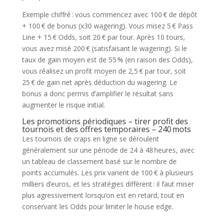
Exemple chiffré : vous commencez avec 100 € de dépôt
+ 100 € de bonus (x30 wagering). Vous misez 5 € Pass
Line + 15 € Odds, soit 20 € par tour. Après 10 tours,
vous avez misé 200 € (satisfaisant le wagering). Si le
taux de gain moyen est de 55 % (en raison des Odds),
vous réalisez un profit moyen de 2,5 € par tour, soit
25 € de gain net après déduction du wagering. Le
bonus a donc permis d’amplifier le résultat sans
augmenter le risque initial.
Les promotions périodiques – tirer profit des
tournois et des offres temporaires – 240 mots
Les tournois de craps en ligne se déroulent
généralement sur une période de 24 à 48 heures, avec
un tableau de classement basé sur le nombre de
points accumulés. Les prix varient de 100 € à plusieurs
milliers d’euros, et les stratégies diffèrent : il faut miser
plus agressivement lorsqu’on est en retard, tout en
conservant les Odds pour limiter le house edge.