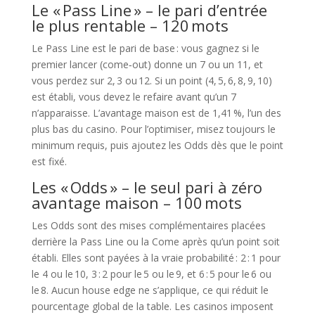
Le « Pass Line » – le pari d’entrée
le plus rentable – 120 mots
Le Pass Line est le pari de base : vous gagnez si le
premier lancer (come‑out) donne un 7 ou un 11, et
vous perdez sur 2, 3 ou 12. Si un point (4, 5, 6, 8, 9, 10)
est établi, vous devez le refaire avant qu’un 7
n’apparaisse. L’avantage maison est de 1,41 %, l’un des
plus bas du casino. Pour l’optimiser, misez toujours le
minimum requis, puis ajoutez les Odds dès que le point
est fixé.
Les « Odds » – le seul pari à zéro
avantage maison – 100 mots
Les Odds sont des mises complémentaires placées
derrière la Pass Line ou la Come après qu’un point soit
établi. Elles sont payées à la vraie probabilité : 2 : 1 pour
le 4 ou le 10, 3 : 2 pour le 5 ou le 9, et 6 : 5 pour le 6 ou
le 8. Aucun house edge ne s’applique, ce qui réduit le
pourcentage global de la table. Les casinos imposent