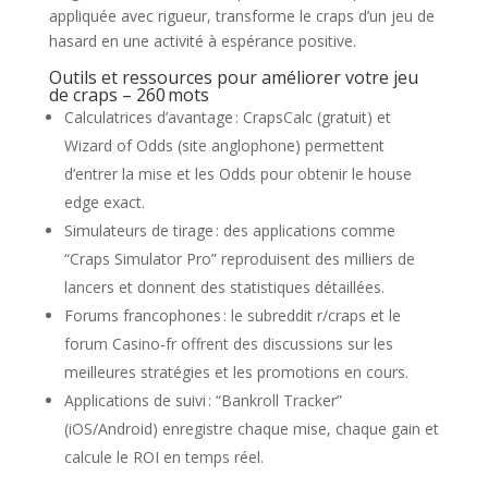
appliquée avec rigueur, transforme le craps d’un jeu de
hasard en une activité à espérance positive.
Outils et ressources pour améliorer votre jeu
de craps – 260 mots
Calculatrices d’avantage : CrapsCalc (gratuit) et
Wizard of Odds (site anglophone) permettent
d’entrer la mise et les Odds pour obtenir le house
edge exact.
Simulateurs de tirage : des applications comme
“Craps Simulator Pro” reproduisent des milliers de
lancers et donnent des statistiques détaillées.
Forums francophones : le subreddit r/craps et le
forum Casino‑fr offrent des discussions sur les
meilleures stratégies et les promotions en cours.
Applications de suivi : “Bankroll Tracker”
(iOS/Android) enregistre chaque mise, chaque gain et
calcule le ROI en temps réel.