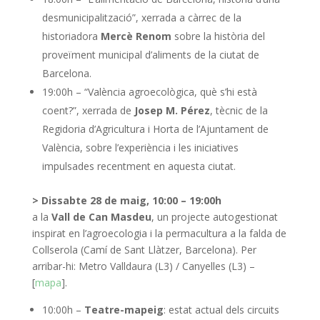
desmunicipalització”, xerrada a càrrec de la
historiadora
Mercè Renom
sobre la història del
proveïment municipal d’aliments de la ciutat de
Barcelona.
19:00h – “València agroecològica, què s’hi està
coent?”, xerrada de
Josep M. Pérez
, tècnic de la
Regidoria d’Agricultura i Horta de l’Ajuntament de
València, sobre l’experiència i les iniciatives
impulsades recentment en aquesta ciutat.
> Dissabte 28 de maig, 10:00 – 19:00h
a la
Vall de Can Masdeu
, un projecte autogestionat
inspirat en l’agroecologia i la permacultura a la falda de
Collserola (Camí de Sant Llàtzer, Barcelona). Per
arribar-hi: Metro Valldaura (L3) / Canyelles (L3) –
[
mapa
].
10:00h –
Teatre-mapeig
: estat actual dels circuits