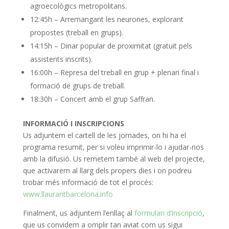
agroecològics metropolitans.
12:45h – Arremangant les neurones, explorant
propostes (treball en grups).
14:15h – Dinar popular de proximitat (gratuit pels
assistents inscrits).
16:00h – Represa del treball en grup + plenari final i
formació de grups de treball.
18:30h – Concert amb el grup Saffran.
INFORMACIÓ I INSCRIPCIONS
Us adjuntem el cartell de les jornades, on hi ha el
programa resumit, per si voleu imprimir-lo i ajudar-nos
amb la difusió. Us remetem també al web del projecte,
que activarem al llarg dels propers dies i on podreu
trobar més informació de tot el procés:
www.llaurantbarcelona.info
Finalment, us adjuntem l’enllaç al
formulari d’inscripció
,
que us convidem a omplir tan aviat com us sigui