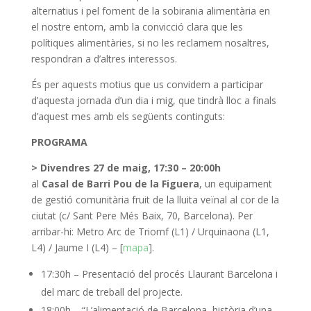
alternatius i pel foment de la sobirania alimentària en
el nostre entorn, amb la convicció clara que les
polítiques alimentàries, si no les reclamem nosaltres,
respondran a d’altres interessos.
És per aquests motius que us convidem a participar
d’aquesta jornada d’un dia i mig, que tindrà lloc a finals
d’aquest mes amb els següents continguts:
PROGRAMA
> Divendres 27 de maig, 17:30 – 20:00h
al
Casal de Barri Pou de la Figuera
, un equipament
de gestió comunitària fruit de la lluita veïnal al cor de la
ciutat (c/ Sant Pere Més Baix, 70, Barcelona). Per
arribar-hi: Metro Arc de Triomf (L1) / Urquinaona (L1,
L4) / Jaume I (L4) – [
mapa
].
17:30h – Presentació del procés Llaurant Barcelona i
del marc de treball del projecte.
18:00h – “L’alimentació de Barcelona, història d’una