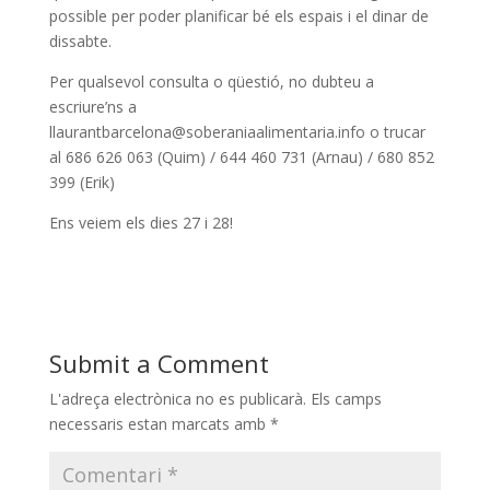
possible per poder planificar bé els espais i el dinar de
dissabte.
Per qualsevol consulta o qüestió, no dubteu a
escriure’ns a
llaurantbarcelona@soberaniaalimentaria.info o trucar
al 686 626 063 (Quim) / 644 460 731 (Arnau) / 680 852
399 (Erik)
Ens veiem els dies 27 i 28!
Submit a Comment
L'adreça electrònica no es publicarà.
Els camps
necessaris estan marcats amb
*