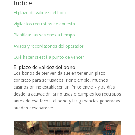
Índice
El plazo de validez del bono
Vigilar los requisitos de apuesta
Planificar las sesiones a tiempo
Avisos y recordatorios del operador
Qué hacer si está a punto de vencer
El plazo de validez del bono
Los bonos de bienvenida suelen tener un plazo
concreto para ser usados. Por ejemplo, muchos
casinos online establecen un límite entre 7 y 30 días
desde la activación. Si no usas o cumples los requisitos
antes de esa fecha, el bono y las ganancias generadas
pueden desaparecer.