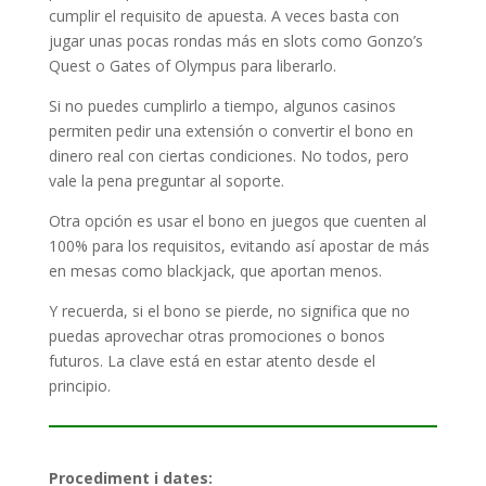
cumplir el requisito de apuesta. A veces basta con
jugar unas pocas rondas más en slots como Gonzo’s
Quest o Gates of Olympus para liberarlo.
Si no puedes cumplirlo a tiempo, algunos casinos
permiten pedir una extensión o convertir el bono en
dinero real con ciertas condiciones. No todos, pero
vale la pena preguntar al soporte.
Otra opción es usar el bono en juegos que cuenten al
100% para los requisitos, evitando así apostar de más
en mesas como blackjack, que aportan menos.
Y recuerda, si el bono se pierde, no significa que no
puedas aprovechar otras promociones o bonos
futuros. La clave está en estar atento desde el
principio.
Procediment i dates: