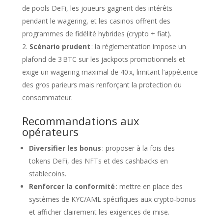
de pools DeFi, les joueurs gagnent des intérêts
pendant le wagering, et les casinos offrent des
programmes de fidélité hybrides (crypto + fiat).
Scénario prudent
: la réglementation impose un
plafond de 3 BTC sur les jackpots promotionnels et
exige un wagering maximal de 40 x, limitant l’appétence
des gros parieurs mais renforçant la protection du
consommateur.
Recommandations aux
opérateurs
Diversifier les bonus
: proposer à la fois des
tokens DeFi, des NFTs et des cashbacks en
stablecoins.
Renforcer la conformité
: mettre en place des
systèmes de KYC/AML spécifiques aux crypto‑bonus
et afficher clairement les exigences de mise.