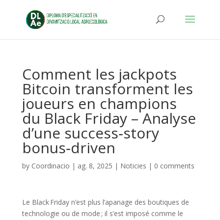
Comment les jackpots
Bitcoin transforment les
joueurs en champions
du Black Friday – Analyse
d’une success‑story
bonus‑driven
by
Coordinacio
|
ag. 8, 2025
|
Noticies
|
0 comments
Le Black Friday n’est plus l’apanage des boutiques de
technologie ou de mode ; il s’est imposé comme le