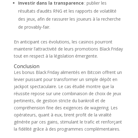
Investir dans la transparence
: publier les
résultats d’audits RNG et les rapports de volatilité
des jeux, afin de rassurer les joueurs à la recherche
de provably‑fair.
En anticipant ces évolutions, les casinos pourront
maintenir l’attractivité de leurs promotions Black Friday
tout en respect à la législation émergente.
Conclusion
Les bonus Black Friday alimentés en Bitcoin offrent un
levier puissant pour transformer un simple dépôt en
jackpot spectaculaire. Le cas étudié montre que la
réussite repose sur une combinaison de choix de jeux
pertinents, de gestion stricte du bankroll et de
compréhension fine des exigences de wagering. Les
opérateurs, quant à eux, tirent profit de la viralité
générée par ces gains, stimulant le trafic et renforçant
la fidélité grâce à des programmes complémentaires.