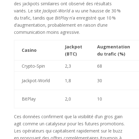
des jackpots similaires ont observé des résultats
variés. Le site
Jackpot‑World
a vu une hausse de 30 %
du trafic, tandis que
BitPlay
n’a enregistré que 10 %
d’augmentation, probablement en raison d’une
communication moins agressive.
Jackpot
Augmentation
Casino
(BTC)
du trafic (%)
Crypto‑Spin
2,3
68
Jackpot‑World
1,8
30
BitPlay
2,0
10
Ces données confirment que la visibilité d’un gros gain
agit comme un catalyseur pour les futures promotions.
Les opérateurs qui capitalisent rapidement sur le buzz
en proposant des offres complémentaires (tournois à