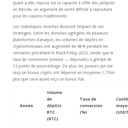
quant à elle, repose sur la capacité à offrir des jackpots
en Bitcoin, un argument de vente difficile à reproduire
pour les casinos traditionnels.
Les statistiques récentes illustrent l’impact de ces
stratégies. Selon les données agrégées de plusieurs
plateformes d’analyse, les volumes de dépôts en
cryptomonnaies ont augmenté de 48 % pendant les
semaines précédant le Black Friday 2023, tandis que le
taux de conversion (visiteur → déposant) a grimpé de
12 points de pourcentage. De plus, les joueurs qui ont
reçu un bonus crypto ont dépensé en moyenne 1,7 fois
plus que ceux ayant reçu un bonus fiat.
Volume
de
Taux de
Cash
Année
dépôts
conversion
moye
BTC
(%)
(USDT
(BTC)