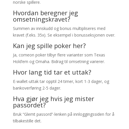
norske spillere.
Hvordan beregner jeg
omsetningskravet?
Summen av innskudd og bonus multipliseres med
kravet (f.eks. 35x). Se eksempel i bonusseksjonen over.
Kan jeg spille poker her?
Ja, comeon poker tilbyr flere varianter som Texas
Hold’em og Omaha. Bidrag til omsetning varierer.
Hvor lang tid tar et uttak?
E-wallet-uttak tar opptil 24 timer, kort 1-3 dager, og
bankoverføring 2-5 dager.
Hva gjør jeg hvis jeg mister
passordet?
Bruk “Glemt passord”-lenken på innloggingssiden for å
tilbakestille det.