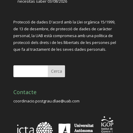
necesitas saber
03/08/2026
Protecció de dades D'acord amb la Llei orgànica 15/1999,
de 13 de desembre, de protecció de dades de caràcter
personal, la UAB està compromesa amb una política de
protecció dels drets i de les llibertats de les persones pel
que fa al tractament de les seves dades personals.
Contacte
coordinacio.postgrau.dlae@uab.com