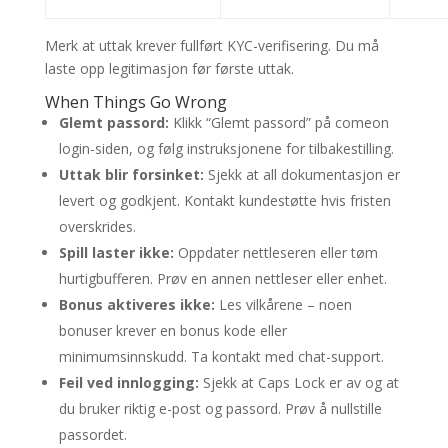
Merk at uttak krever fullført KYC-verifisering. Du må
laste opp legitimasjon før første uttak.
When Things Go Wrong
Glemt passord:
Klikk “Glemt passord” på comeon
login-siden, og følg instruksjonene for tilbakestilling.
Uttak blir forsinket:
Sjekk at all dokumentasjon er
levert og godkjent. Kontakt kundestøtte hvis fristen
overskrides.
Spill laster ikke:
Oppdater nettleseren eller tøm
hurtigbufferen. Prøv en annen nettleser eller enhet.
Bonus aktiveres ikke:
Les vilkårene – noen
bonuser krever en bonus kode eller
minimumsinnskudd. Ta kontakt med chat-support.
Feil ved innlogging:
Sjekk at Caps Lock er av og at
du bruker riktig e-post og passord. Prøv å nullstille
passordet.