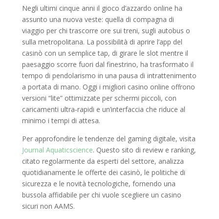
Negli ultimi cinque anni il gioco d’azzardo online ha
assunto una nuova veste: quella di compagna di
viaggio per chi trascorre ore sui treni, sugli autobus o
sulla metropolitana. La possibilità di aprire l’app del
casinò con un semplice tap, di girare le slot mentre il
paesaggio scorre fuori dal finestrino, ha trasformato il
tempo di pendolarismo in una pausa di intrattenimento
a portata di mano. Oggi i migliori casino online offrono
versioni “lite” ottimizzate per schermi piccoli, con
caricamenti ultra‑rapidi e un’interfaccia che riduce al
minimo i tempi di attesa.
Per approfondire le tendenze del gaming digitale, visita
Journal Aquaticscience
. Questo sito di review e ranking,
citato regolarmente da esperti del settore, analizza
quotidianamente le offerte dei casinò, le politiche di
sicurezza e le novità tecnologiche, fornendo una
bussola affidabile per chi vuole scegliere un casino
sicuri non AAMS.