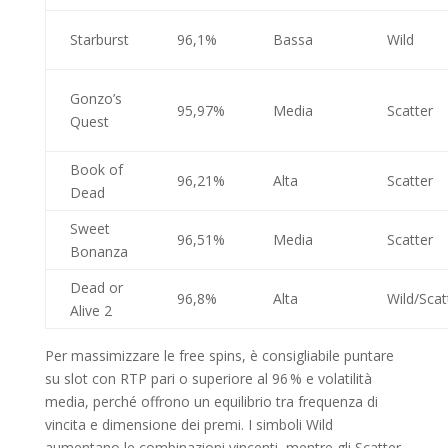
Starburst
96,1%
Bassa
Wild
Gonzo’s
95,97%
Media
Scatter
Quest
Book of
96,21%
Alta
Scatter
Dead
Sweet
96,51%
Media
Scatter
Bonanza
Dead or
96,8%
Alta
Wild/Scat
Alive 2
Per massimizzare le free spins, è consigliabile puntare
su slot con RTP pari o superiore al 96 % e volatilità
media, perché offrono un equilibrio tra frequenza di
vincita e dimensione dei premi. I simboli Wild
aumentano le combinazioni vincenti, mentre gli Scatter