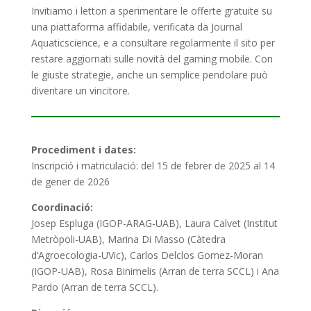
Invitiamo i lettori a sperimentare le offerte gratuite su
una piattaforma affidabile, verificata da Journal
Aquaticscience, e a consultare regolarmente il sito per
restare aggiornati sulle novità del gaming mobile. Con
le giuste strategie, anche un semplice pendolare può
diventare un vincitore.
Procediment i dates:
Inscripció i matriculació: del 15 de febrer de 2025 al 14
de gener de 2026
Coordinació:
Josep Espluga (IGOP-ARAG-UAB), Laura Calvet (Institut
Metròpoli-UAB), Marina Di Masso (Càtedra
d’Agroecologia-UVic), Carlos Delclos Gomez-Moran
(IGOP-UAB), Rosa Binimelis (Arran de terra SCCL) i Ana
Pardo (Arran de terra SCCL).