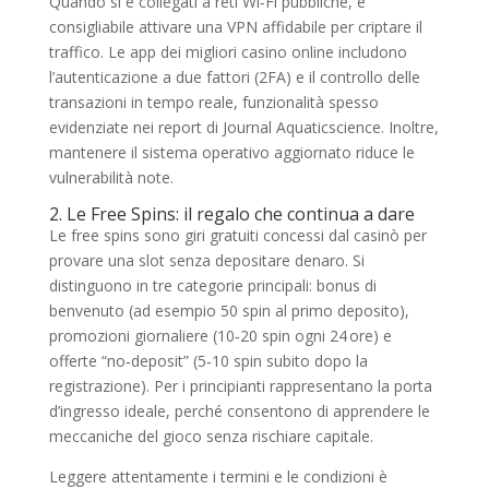
Quando si è collegati a reti Wi‑Fi pubbliche, è
consigliabile attivare una VPN affidabile per criptare il
traffico. Le app dei migliori casino online includono
l’autenticazione a due fattori (2FA) e il controllo delle
transazioni in tempo reale, funzionalità spesso
evidenziate nei report di Journal Aquaticscience. Inoltre,
mantenere il sistema operativo aggiornato riduce le
vulnerabilità note.
2. Le Free Spins: il regalo che continua a dare
Le free spins sono giri gratuiti concessi dal casinò per
provare una slot senza depositare denaro. Si
distinguono in tre categorie principali: bonus di
benvenuto (ad esempio 50 spin al primo deposito),
promozioni giornaliere (10‑20 spin ogni 24 ore) e
offerte “no‑deposit” (5‑10 spin subito dopo la
registrazione). Per i principianti rappresentano la porta
d’ingresso ideale, perché consentono di apprendere le
meccaniche del gioco senza rischiare capitale.
Leggere attentamente i termini e le condizioni è