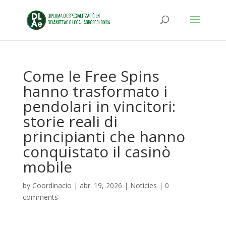
Come le Free Spins
hanno trasformato i
pendolari in vincitori:
storie reali di
principianti che hanno
conquistato il casinò
mobile
by
Coordinacio
|
abr. 19, 2026
|
Noticies
|
0
comments