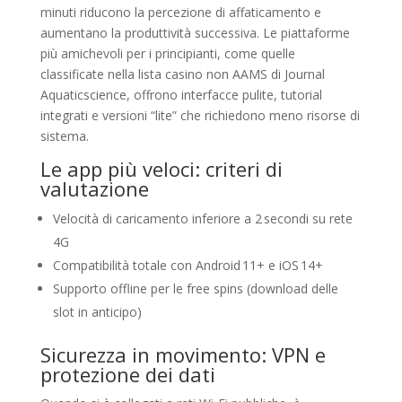
minuti riducono la percezione di affaticamento e
aumentano la produttività successiva. Le piattaforme
più amichevoli per i principianti, come quelle
classificate nella lista casino non AAMS di Journal
Aquaticscience, offrono interfacce pulite, tutorial
integrati e versioni “lite” che richiedono meno risorse di
sistema.
Le app più veloci: criteri di
valutazione
Velocità di caricamento inferiore a 2 secondi su rete
4G
Compatibilità totale con Android 11+ e iOS 14+
Supporto offline per le free spins (download delle
slot in anticipo)
Sicurezza in movimento: VPN e
protezione dei dati