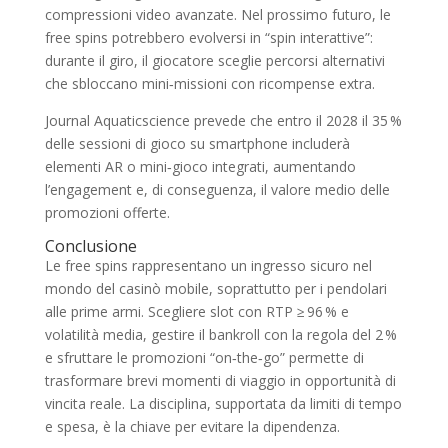
compressioni video avanzate. Nel prossimo futuro, le
free spins potrebbero evolversi in “spin interattive”:
durante il giro, il giocatore sceglie percorsi alternativi
che sbloccano mini‑missioni con ricompense extra.
Journal Aquaticscience prevede che entro il 2028 il 35 %
delle sessioni di gioco su smartphone includerà
elementi AR o mini‑gioco integrati, aumentando
l’engagement e, di conseguenza, il valore medio delle
promozioni offerte.
Conclusione
Le free spins rappresentano un ingresso sicuro nel
mondo del casinò mobile, soprattutto per i pendolari
alle prime armi. Scegliere slot con RTP ≥ 96 % e
volatilità media, gestire il bankroll con la regola del 2 %
e sfruttare le promozioni “on‑the‑go” permette di
trasformare brevi momenti di viaggio in opportunità di
vincita reale. La disciplina, supportata da limiti di tempo
e spesa, è la chiave per evitare la dipendenza.