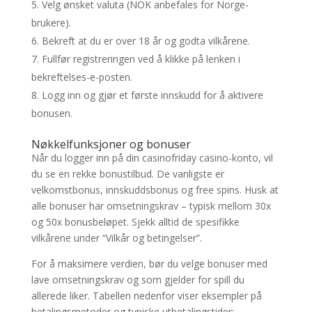
Velg ønsket valuta (NOK anbefales for Norge-
brukere).
Bekreft at du er over 18 år og godta vilkårene.
Fullfør registreringen ved å klikke på lenken i
bekreftelses-e-posten.
Logg inn og gjør et første innskudd for å aktivere
bonusen.
Nøkkelfunksjoner og bonuser
Når du logger inn på din casinofriday casino-konto, vil
du se en rekke bonustilbud. De vanligste er
velkomstbonus, innskuddsbonus og free spins. Husk at
alle bonuser har omsetningskrav – typisk mellom 30x
og 50x bonusbeløpet. Sjekk alltid de spesifikke
vilkårene under “Vilkår og betingelser”.
For å maksimere verdien, bør du velge bonuser med
lave omsetningskrav og som gjelder for spill du
allerede liker. Tabellen nedenfor viser eksempler på
betalingsmetoder og typiske utbetalingstider: