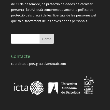
de 13 de desembre, de protecció de dades de caràcter
personal, la UAB està compromesa amb una política de
protecció dels drets i de les llibertats de les persones pel
que fa al tractament de les seves dades personals.
Contacte
coordinacio.postgrau.dlae@uab.com