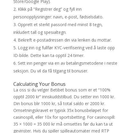
Store/Google Play).
Klikk på “Registrer deg” og fyll inn
personopplysninger: navn, e-post, fødselsdato.
Opprett et sterkt passord med minst 8 tegn,
inkludert tall og spesialtegn.
Bekreft e-postadressen din via lenken du mottar.
Logg inn og fullfør KYC-verifisering ved å laste opp
ID-bilde. Dette kan ta opptil 24 timer.
Sett inn penger via en av betalingsmetodene i neste
seksjon. Du vil da få tilgang til bonuser.
Calculating Your Bonus
La oss si du velger Betibet bonus som er et “100%
opptil 2000 kr” innskuddstilbud. Du setter inn 1000 kr.
Din bonus blir 1000 kr, så total saldo er 2000 kr.
Omsetningskravet er typisk 35x bonusbeløpet for
casinospill, eller 10x for sportsbetting. For casinospill:
35 × 1000 = 35 000 kr må omsettes før du kan ta ut
gevinster. Hvis du spiller spilleautomater med RTP