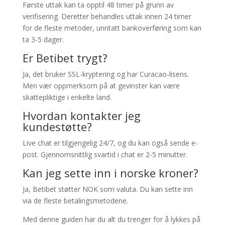
Første uttak kan ta opptil 48 timer på grunn av
verifisering. Deretter behandles uttak innen 24 timer
for de fleste metoder, unntatt bankoverføring som kan
ta 3-5 dager.
Er Betibet trygt?
Ja, det bruker SSL-kryptering og har Curacao-lisens.
Men vær oppmerksom på at gevinster kan være
skattepliktige i enkelte land.
Hvordan kontakter jeg
kundestøtte?
Live chat er tilgjengelig 24/7, og du kan også sende e-
post. Gjennomsnittlig svartid i chat er 2-5 minutter.
Kan jeg sette inn i norske kroner?
Ja, Betibet støtter NOK som valuta. Du kan sette inn
via de fleste betalingsmetodene.
Med denne guiden har du alt du trenger for å lykkes på