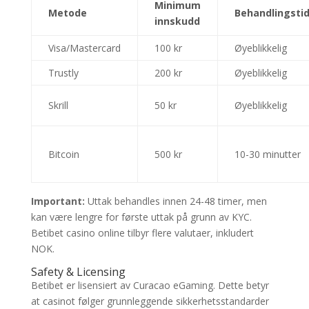
Minimum
Metode
Behandlingsti
innskudd
Visa/Mastercard
100 kr
Øyeblikkelig
Trustly
200 kr
Øyeblikkelig
Skrill
50 kr
Øyeblikkelig
Bitcoin
500 kr
10-30 minutter
Important:
Uttak behandles innen 24-48 timer, men
kan være lengre for første uttak på grunn av KYC.
Betibet casino online tilbyr flere valutaer, inkludert
NOK.
Safety & Licensing
Betibet er lisensiert av Curacao eGaming. Dette betyr
at casinot følger grunnleggende sikkerhetsstandarder