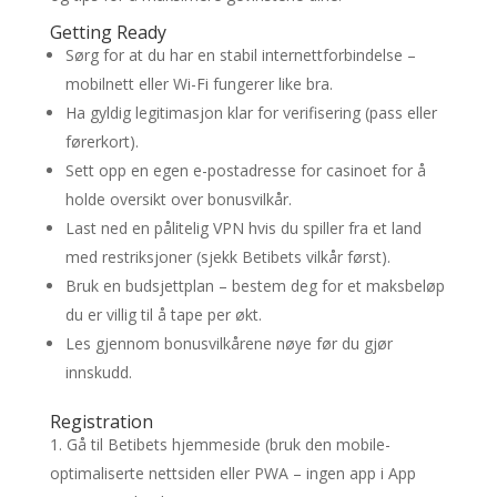
Getting Ready
Sørg for at du har en stabil internettforbindelse –
mobilnett eller Wi-Fi fungerer like bra.
Ha gyldig legitimasjon klar for verifisering (pass eller
førerkort).
Sett opp en egen e-postadresse for casinoet for å
holde oversikt over bonusvilkår.
Last ned en pålitelig VPN hvis du spiller fra et land
med restriksjoner (sjekk Betibets vilkår først).
Bruk en budsjettplan – bestem deg for et maksbeløp
du er villig til å tape per økt.
Les gjennom bonusvilkårene nøye før du gjør
innskudd.
Registration
Gå til Betibets hjemmeside (bruk den mobile-
optimaliserte nettsiden eller PWA – ingen app i App