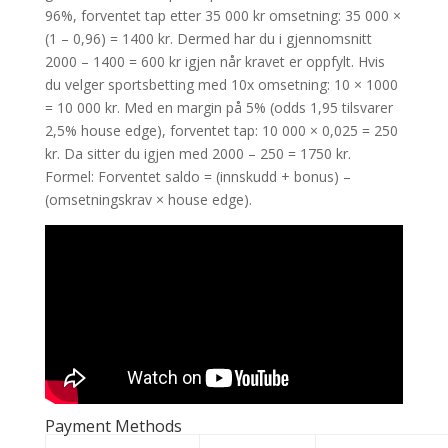
96%, forventet tap etter 35 000 kr omsetning: 35 000 ×
(1 – 0,96) = 1400 kr. Dermed har du i gjennomsnitt
2000 – 1400 = 600 kr igjen når kravet er oppfylt. Hvis
du velger sportsbetting med 10x omsetning: 10 × 1000
= 10 000 kr. Med en margin på 5% (odds 1,95 tilsvarer
2,5% house edge), forventet tap: 10 000 × 0,025 = 250
kr. Da sitter du igjen med 2000 – 250 = 1750 kr.
Formel: Forventet saldo = (innskudd + bonus) –
(omsetningskrav × house edge).
Payment Methods