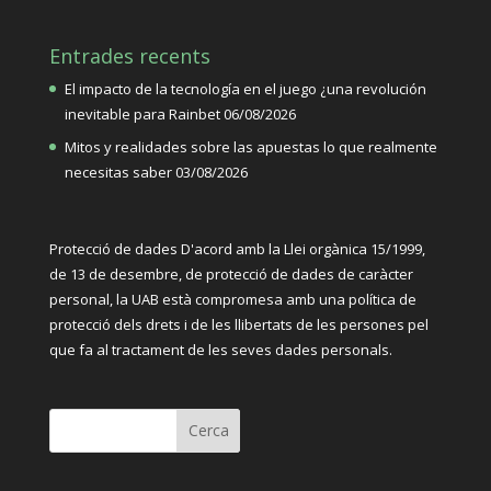
Entrades recents
El impacto de la tecnología en el juego ¿una revolución
inevitable para Rainbet
06/08/2026
Mitos y realidades sobre las apuestas lo que realmente
necesitas saber
03/08/2026
Protecció de dades D'acord amb la Llei orgànica 15/1999,
de 13 de desembre, de protecció de dades de caràcter
personal, la UAB està compromesa amb una política de
protecció dels drets i de les llibertats de les persones pel
que fa al tractament de les seves dades personals.