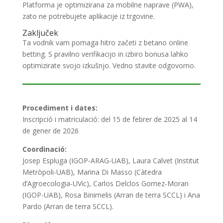
Platforma je optimizirana za mobilne naprave (PWA),
zato ne potrebujete aplikacije iz trgovine.
Zaključek
Ta vodnik vam pomaga hitro začeti z betano online
betting. S pravilno verifikacijo in izbiro bonusa lahko
optimizirate svojo izkušnjo. Vedno stavite odgovorno.
Procediment i dates:
Inscripció i matriculació: del 15 de febrer de 2025 al 14
de gener de 2026
Coordinació:
Josep Espluga (IGOP-ARAG-UAB), Laura Calvet (Institut
Metròpoli-UAB), Marina Di Masso (Càtedra
d’Agroecologia-UVic), Carlos Delclos Gomez-Moran
(IGOP-UAB), Rosa Binimelis (Arran de terra SCCL) i Ana
Pardo (Arran de terra SCCL).