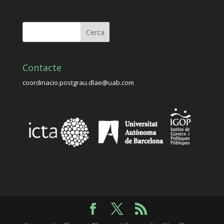
Contacte
coordinacio.postgrau.dlae@uab.com