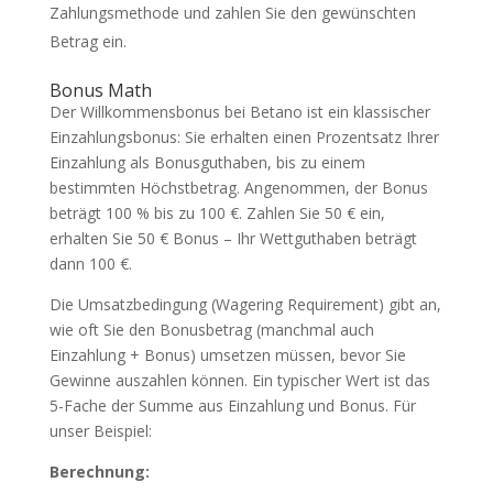
Zahlungsmethode und zahlen Sie den gewünschten
Betrag ein.
Bonus Math
Der Willkommensbonus bei Betano ist ein klassischer
Einzahlungsbonus: Sie erhalten einen Prozentsatz Ihrer
Einzahlung als Bonusguthaben, bis zu einem
bestimmten Höchstbetrag. Angenommen, der Bonus
beträgt 100 % bis zu 100 €. Zahlen Sie 50 € ein,
erhalten Sie 50 € Bonus – Ihr Wettguthaben beträgt
dann 100 €.
Die Umsatzbedingung (Wagering Requirement) gibt an,
wie oft Sie den Bonusbetrag (manchmal auch
Einzahlung + Bonus) umsetzen müssen, bevor Sie
Gewinne auszahlen können. Ein typischer Wert ist das
5-Fache der Summe aus Einzahlung und Bonus. Für
unser Beispiel:
Berechnung: