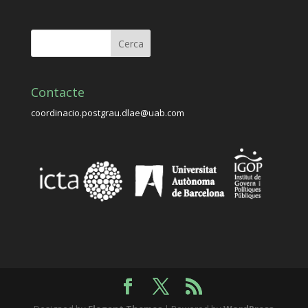
Contacte
coordinacio.postgrau.dlae@uab.com