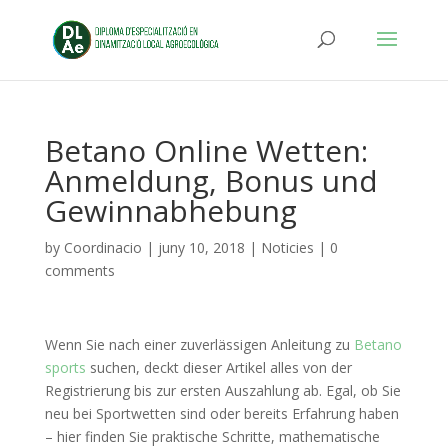
Betano Online Wetten:
Anmeldung, Bonus und
Gewinnabhebung
by
Coordinacio
|
juny 10, 2018
|
Noticies
|
0
comments
Wenn Sie nach einer zuverlässigen Anleitung zu
Betano
sports
suchen, deckt dieser Artikel alles von der
Registrierung bis zur ersten Auszahlung ab. Egal, ob Sie
neu bei Sportwetten sind oder bereits Erfahrung haben
– hier finden Sie praktische Schritte, mathematische