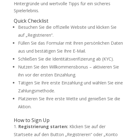
Hintergründe und wertvolle Tipps für ein sicheres
Spielerlebnis.
Quick Checklist
Besuchen Sie die offizielle Website und klicken Sie
auf „Registrieren“.
Füllen Sie das Formular mit Ihren persönlichen Daten
aus und bestätigen Sie Ihre E-Mail.
Schließen Sie die Identitätsverifizierung ab (KYC).
Nutzen Sie den Willkommensbonus – aktivieren Sie
ihn vor der ersten Einzahlung.
Tätigen Sie Ihre erste Einzahlung und wählen Sie eine
Zahlungsmethode.
Platzieren Sie Ihre erste Wette und genießen Sie die
Aktion.
How to Sign Up
Registrierung starten:
Klicken Sie auf der
Startseite auf den Button „Registrieren“ oder „Konto