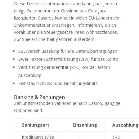
Diese Lizenz ist international anerkannt, hat jedoch
einige Besonderheiten: Gewinne aus Curaçao-
lizenzierten Casinos können in vielen EU‑Ländern der
Einkommensteuer unterliegen. Informieren Sie sich
vorab über die Steuergesetze Ihres Wohnsitzlandes.
Zur Spielersicherheit gehören außerdem:
SSL-Verschlüsselung für alle Datenübertragungen
Zwei-Faktor-Authentifizierung (2FA) für das Konto
Verifizierung der Identität (KYC) vor der ersten
Auszahlung
Selbstausschluss- und Einzahlungslimits
Banking & Zahlungen
Zahlungsmethoden variieren je nach Casino, gängige
Optionen sind:
Zahlungsart
Einzahlung
Auszahlung
Kreditkarte (Visa,
1–3