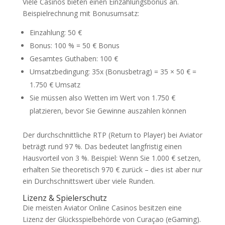
Viele Casinos bieten einen Einzahlungsbonus an.
Beispielrechnung mit Bonusumsatz:
Einzahlung: 50 €
Bonus: 100 % = 50 € Bonus
Gesamtes Guthaben: 100 €
Umsatzbedingung: 35x (Bonusbetrag) = 35 × 50 € =
1.750 € Umsatz
Sie müssen also Wetten im Wert von 1.750 €
platzieren, bevor Sie Gewinne auszahlen können
Der durchschnittliche RTP (Return to Player) bei Aviator
beträgt rund 97 %. Das bedeutet langfristig einen
Hausvorteil von 3 %. Beispiel: Wenn Sie 1.000 € setzen,
erhalten Sie theoretisch 970 € zurück – dies ist aber nur
ein Durchschnittswert über viele Runden.
Lizenz & Spielerschutz
Die meisten Aviator Online Casinos besitzen eine
Lizenz der Glücksspielbehörde von Curaçao (eGaming).