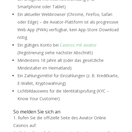
Smartphone oder Tablet)
Ein aktueller Webbrowser (Chrome, Firefox, Safari
oder Edge) – die Aviator-Plattform ist als progressive
Web-App (PWA) verfügbar, kein App-Store-Download
nötig
Ein gültiges Konto bei
Casinos mit aviator
(Registrierung siehe nächster Abschnitt)
Mindestens 18 Jahre alt (oder das gesetzliche
Mindestalter im Heimatland)
Ein Zahlungsmittel für Einzahlungen (z. B. Kreditkarte,
E-Wallet, Kryptowährung)
Lichtbildausweis für die Identitätsprüfung (KYC –
Know Your Customer)
So melden Sie sich an
Rufen Sie die offizielle Seite des Aviator Online
Casinos auf.