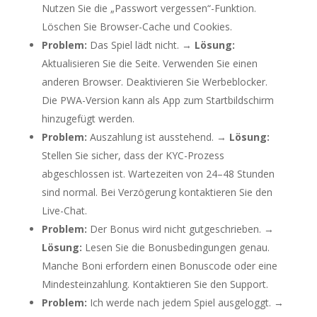
Nutzen Sie die „Passwort vergessen“-Funktion.
Löschen Sie Browser-Cache und Cookies.
Problem:
Das Spiel lädt nicht. →
Lösung:
Aktualisieren Sie die Seite. Verwenden Sie einen
anderen Browser. Deaktivieren Sie Werbeblocker.
Die PWA-Version kann als App zum Startbildschirm
hinzugefügt werden.
Problem:
Auszahlung ist ausstehend. →
Lösung:
Stellen Sie sicher, dass der KYC-Prozess
abgeschlossen ist. Wartezeiten von 24–48 Stunden
sind normal. Bei Verzögerung kontaktieren Sie den
Live-Chat.
Problem:
Der Bonus wird nicht gutgeschrieben. →
Lösung:
Lesen Sie die Bonusbedingungen genau.
Manche Boni erfordern einen Bonuscode oder eine
Mindesteinzahlung. Kontaktieren Sie den Support.
Problem:
Ich werde nach jedem Spiel ausgeloggt. →