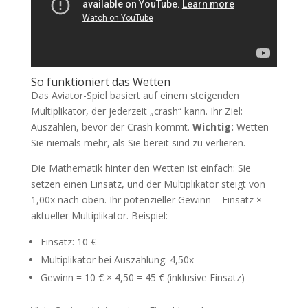
So funktioniert das Wetten
Das Aviator-Spiel basiert auf einem steigenden
Multiplikator, der jederzeit „crash“ kann. Ihr Ziel:
Auszahlen, bevor der Crash kommt.
Wichtig:
Wetten
Sie niemals mehr, als Sie bereit sind zu verlieren.
Die Mathematik hinter den Wetten ist einfach: Sie
setzen einen Einsatz, und der Multiplikator steigt von
1,00x nach oben. Ihr potenzieller Gewinn = Einsatz ×
aktueller Multiplikator. Beispiel:
Einsatz: 10 €
Multiplikator bei Auszahlung: 4,50x
Gewinn = 10 € × 4,50 = 45 € (inklusive Einsatz)