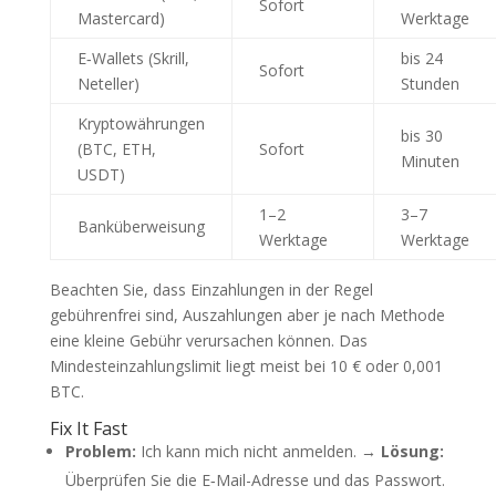
Sofort
Mastercard)
Werktage
E‑Wallets (Skrill,
bis 24
Sofort
Neteller)
Stunden
Kryptowährungen
bis 30
(BTC, ETH,
Sofort
Minuten
USDT)
1–2
3–7
Banküberweisung
Werktage
Werktage
Beachten Sie, dass Einzahlungen in der Regel
gebührenfrei sind, Auszahlungen aber je nach Methode
eine kleine Gebühr verursachen können. Das
Mindesteinzahlungslimit liegt meist bei 10 € oder 0,001
BTC.
Fix It Fast
Problem:
Ich kann mich nicht anmelden. →
Lösung:
Überprüfen Sie die E‑Mail-Adresse und das Passwort.