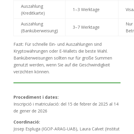
Auszahlung
1–3 Werktage
Visa
(Kreditkarte)
Auszahlung
Nur
3–7 Werktage
(Banküberweisung)
Bet
Fazit: Für schnelle Ein- und Auszahlungen sind
Kryptowährungen oder E‑Wallets die beste Wahl.
Banküberweisungen sollten nur für große Summen
genutzt werden, wenn Sie auf die Geschwindigkeit
verzichten können.
Procediment i dates:
Inscripció i matriculació: del 15 de febrer de 2025 al 14
de gener de 2026
Coordinació:
Josep Espluga (IGOP-ARAG-UAB), Laura Calvet (Institut