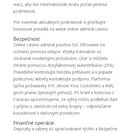
viac), aby ste minimalizovali stratu počas plnenia
podmienok.
Pre overenie aktuálnych podmienok si prečítajte
bonusové pravidlá na webe online admiral casino.
Bezpečnosť
Online casino admiral používa SSL šifrovanie na
ochranu prenosu údajov. Všetky transakcie sú
chránené modernými protokolmi. Účet si môžete
chrániť pomocou dvojfaktorovej autentifikácie (2FA).
Pravidelne kontrolujte históriu prihlásení a v prípade
podozrivej aktivity kontaktujte podporu. Platforma
spĺňa požiadavky KYC (Know Your Customer) a AML
(proti praniu špinavých peňazí). Pri hraní s licenciou z
Curacao upozorňujeme, že výhry môžu podliehať dani
z príjmu v závislosti od vašej krajiny – odporúčame
konzultovať s daňovým poradcom.
Finančné operácie
Depozity a výbery sú spracovávané rýchlo a bezpečne.