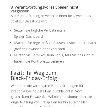
8. Verantwortungsvolles Spielen nicht
vergessen
Alle Bonus‑Strategien verlieren ihren Reiz, wenn das
Spiel zur Belastung wird.
Setzen Sie tägliche Verlustlimits im
Spieler‑Dashboard.
Machen Sie regelmäßige Pausen, insbesondere nach
großen Gewinnen oder Verlusten.
Nutzen Sie Self‑Exclusion‑Tools, falls Sie das Gefühl
haben, die Kontrolle zu verlieren.
Fazit: Ihr Weg zum
Black‑Friday‑Erfolg
Wir haben die wichtigsten Bonus‑Strategien für
Dragonia Casino detailliert durchleuchtet. Vom
geschickten Einsatz des Willkommensbonus über die
kluge Nutzung von Freispielen bis hin zu schnellen