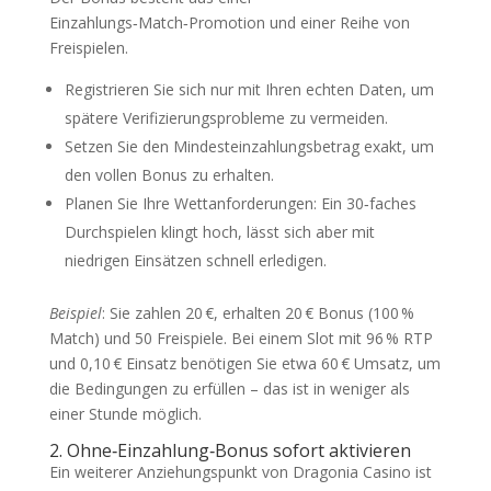
Einzahlungs‑Match‑Promotion und einer Reihe von
Freispielen.
Registrieren Sie sich nur mit Ihren echten Daten, um
spätere Verifizierungsprobleme zu vermeiden.
Setzen Sie den Mindesteinzahlungsbetrag exakt, um
den vollen Bonus zu erhalten.
Planen Sie Ihre Wettanforderungen: Ein 30‑faches
Durchspielen klingt hoch, lässt sich aber mit
niedrigen Einsätzen schnell erledigen.
Beispiel
: Sie zahlen 20 €, erhalten 20 € Bonus (100 %
Match) und 50 Freispiele. Bei einem Slot mit 96 % RTP
und 0,10 € Einsatz benötigen Sie etwa 60 € Umsatz, um
die Bedingungen zu erfüllen – das ist in weniger als
einer Stunde möglich.
2. Ohne‑Einzahlung‑Bonus sofort aktivieren
Ein weiterer Anziehungspunkt von Dragonia Casino ist