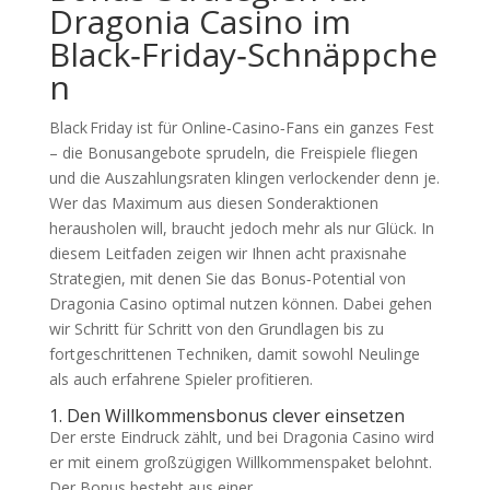
Dragonia Casino im
Black‑Friday‑Schnäppche
n
Black Friday ist für Online‑Casino‑Fans ein ganzes Fest
– die Bonusangebote sprudeln, die Freispiele fliegen
und die Auszahlungsraten klingen verlockender denn je.
Wer das Maximum aus diesen Sonderaktionen
herausholen will, braucht jedoch mehr als nur Glück. In
diesem Leitfaden zeigen wir Ihnen acht praxisnahe
Strategien, mit denen Sie das Bonus‑Potential von
Dragonia Casino optimal nutzen können. Dabei gehen
wir Schritt für Schritt von den Grundlagen bis zu
fortgeschrittenen Techniken, damit sowohl Neulinge
als auch erfahrene Spieler profitieren.
1. Den Willkommensbonus clever einsetzen
Der erste Eindruck zählt, und bei Dragonia Casino wird
er mit einem großzügigen Willkommenspaket belohnt.
Der Bonus besteht aus einer