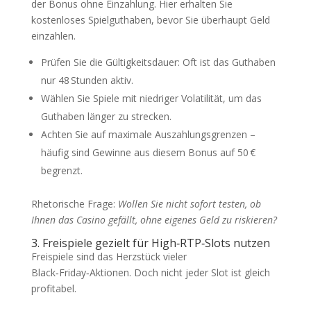
der Bonus ohne Einzahlung. Hier erhalten Sie
kostenloses Spielguthaben, bevor Sie überhaupt Geld
einzahlen.
Prüfen Sie die Gültigkeitsdauer: Oft ist das Guthaben
nur 48 Stunden aktiv.
Wählen Sie Spiele mit niedriger Volatilität, um das
Guthaben länger zu strecken.
Achten Sie auf maximale Auszahlungsgrenzen –
häufig sind Gewinne aus diesem Bonus auf 50 €
begrenzt.
Rhetorische Frage:
Wollen Sie nicht sofort testen, ob
Ihnen das Casino gefällt, ohne eigenes Geld zu riskieren?
3. Freispiele gezielt für High‑RTP‑Slots nutzen
Freispiele sind das Herzstück vieler
Black‑Friday‑Aktionen. Doch nicht jeder Slot ist gleich
profitabel.