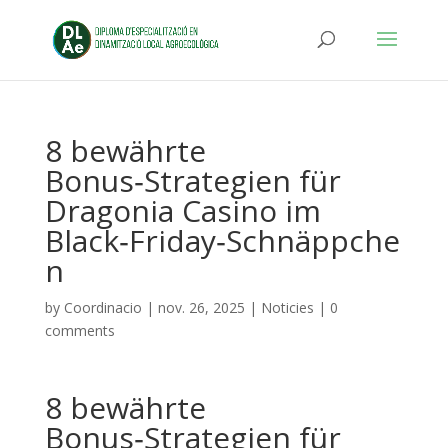
8 bewährte
Bonus‑Strategien für
Dragonia Casino im
Black‑Friday‑Schnäppche
n
by
Coordinacio
|
nov. 26, 2025
|
Noticies
|
0
comments
8 bewährte
Bonus‑Strategien für