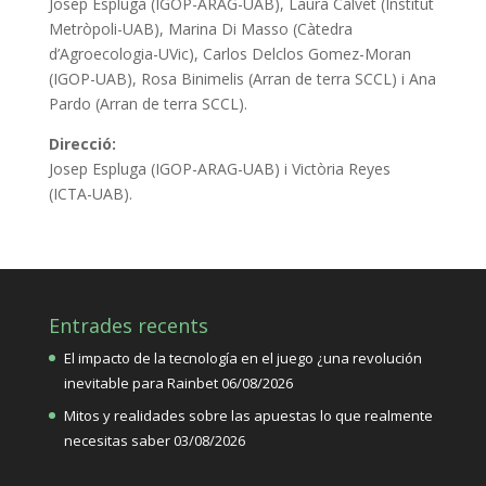
Josep Espluga (IGOP-ARAG-UAB), Laura Calvet (Institut
Metròpoli-UAB), Marina Di Masso (Càtedra
d’Agroecologia-UVic), Carlos Delclos Gomez-Moran
(IGOP-UAB), Rosa Binimelis (Arran de terra SCCL) i Ana
Pardo (Arran de terra SCCL).
Direcció:
Josep Espluga (IGOP-ARAG-UAB) i Victòria Reyes
(ICTA-UAB).
Entrades recents
El impacto de la tecnología en el juego ¿una revolución
inevitable para Rainbet
06/08/2026
Mitos y realidades sobre las apuestas lo que realmente
necesitas saber
03/08/2026