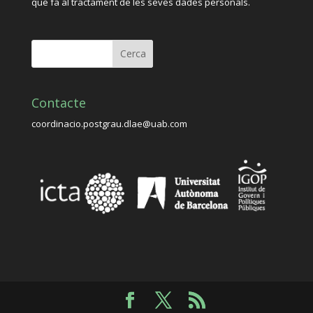
que fa al tractament de les seves dades personals.
Contacte
coordinacio.postgrau.dlae@uab.com