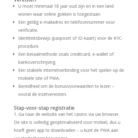
U moet minimaal 18 jaar oud zijn en in een land
wonen waar online gokken is toegestaan.
Een geldig e-mailadres en telefoonnummer voor
verificatie.
Identiteitsbewijs (paspoort of ID-kaart) voor de KYC-
procedure.
Een betaalmethode zoals creditcard, e-wallet of
bankoverschrijving.
Een stabiele internetverbinding voor het spelen op de
mobiele site of PWA.
Bereidheid om de bonusvoorwaarden te lezen –
vooral de inzetvereisten.
Stap-voor-stap registratie
Ga naar de website van het casino via uw browser.
De site is volledig geoptimaliseerd voor mobiel, dus u
hoeft geen app te downloaden – u kunt de PWA aan