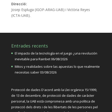
Direcció:
Josep Espluga (IGOP-ARAG-UAB) i Victòria Reyes
(ICTA-UAB).
Entrades recents
El impacto de la tecnología en el juego ¿una revolución
inevitable para Rainbet
06/08/2026
Mitos y realidades sobre las apuestas lo que realmente
necesitas saber
03/08/2026
Protecció de dades D'acord amb la Llei orgànica 15/1999,
de 13 de desembre, de protecció de dades de caràcter
personal, la UAB està compromesa amb una política de
protecció dels drets i de les llibertats de les persones pel