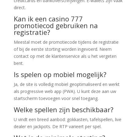
creditcards en bankoverschrijvingen. E-wallets zijn vaak
direct.
Kan ik een casino 777
promotiecod gebruiken na
registratie?
Meestal moet de promotiecode tijdens de registratie
of bij de eerste storting worden ingevoerd. Neem
contact op met de klantenservice als u het vergeten
bent.
Is spelen op mobiel mogelijk?
Ja, de site is volledig mobiel geoptimaliseerd en werkt
als progressive web app (PWA). U kunt deze aan uw
startscherm toevoegen voor snel toegang.
Welke spellen zijn beschikbaar?
U vindt een breed aanbod: gokkasten, tafelspellen, live
dealer en jackpots. De RTP varieert per spel.