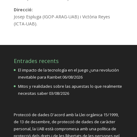
Direcció:
Josep Espluga (IGOP-ARAG-UAB) i Victòria Reyes
(ICTA-UAB).
Entrades recents
El impacto de la tecnología en el juego ¿una revolución
inevitable para Rainbet
06/08/2026
Mitos y realidades sobre las apuestas lo que realmente
necesitas saber
03/08/2026
Protecció de dades D'acord amb la Llei orgànica 15/1999,
de 13 de desembre, de protecció de dades de caràcter
personal, la UAB està compromesa amb una política de
protecció dels drets i de les llibertats de les persones pel