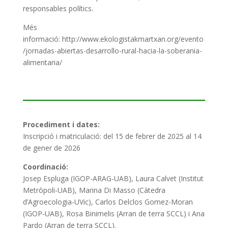
responsables
p
olítics.
Més
informació:
http://www.ekologistakmartxan.org/evento
/jornadas-abiertas-desarrollo-rural-hacia-la-soberania-
alimentaria/
Procediment i dates:
Inscripció i matriculació: del 15 de febrer de 2025 al 14
de gener de 2026
Coordinació:
Josep Espluga (IGOP-ARAG-UAB), Laura Calvet (Institut
Metròpoli-UAB), Marina Di Masso (Càtedra
d’Agroecologia-UVic), Carlos Delclos Gomez-Moran
(IGOP-UAB), Rosa Binimelis (Arran de terra SCCL) i Ana
Pardo (Arran de terra SCCL).