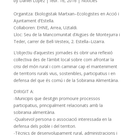
by
Daniel Lopez
|
febr. 16, 2016
|
Noticies
Organitza
:
Ekologistak
Martxan
–
Ecologistes
en Acció
i
Ajuntament d
‘E
stella.
Col·laboren
:
EHNE
,
Arrea
,
Uztaldi
.
Lloc:
Seu de la
Mancomunitat
d’Aigües
de Montejurra
i
Teder
, carrer
de
Bell-
Vesteix,
2.
Estella
–
Lizarra.
L’objectiu
d’aquestes
jornades
és obrir
una reflexió
col·lectiva
des de l’àmbit
local
sobre com
afrontar
la
crisi
del món rural
i com
caminar cap
el manteniment
de territoris
rurals
vius
, sostenibles, participatius
i en
defensa
del que és comú
i
de la Sobirania
Alimentària.
DIRIGIT A
:
-M
unicipis que
desitgin
promoure
processos
participatius,
principalment relacionats
amb
la
sobirania
alimentària.
-Q
ualsevol
persona
o associació
interessada en la
defensa dels
poble
i
del territori.
-T
ècnics
de desenvolupament
r
ural
, administracions
i