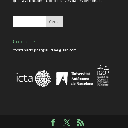
que fa al tractament de les seves dades personals.
Contacte
coordinacio.postgrau.dlae@uab.com