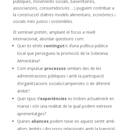
públiques
, moviments
socials,
baserritarres,
associacions, consumidors/es …) puguem
contribuir a
la construcció
d’altres models alimentaris, econòmics i
socials més justos
i sostenibles
.
El seminari pretén, ampliant el focus a nivell
internacional, abordar qüestions com:
Quin és el/els
contingut
/s d’una política pública
local que persegueix la promoció de la Sobirania
Alimentària?
Com impulsar
processos
similars des de les
administracions públiques i amb la participació
d’organitzacions socials/camperoles o de diferent
àmbit?
Quin tipus d’
experiències
es
troben actualment en
marxa i són una realitat de la qual podem extreure
aprenentatges
?
Quines
aliances
podem
teixir
en aquest sentit amb
altres àmbits i discursos relacionats amb la transició