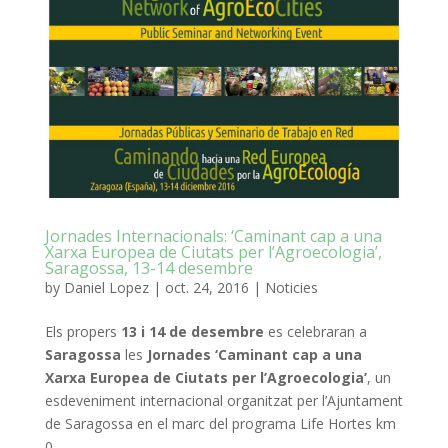
Jornades Internacionals: ‘Caminant cap a una
Xarxa Europea de Ciutats per l’Agroecologia’,
Saragossa, 13-14 desembre
by
Daniel Lopez
|
oct. 24, 2016
|
Noticies
Els propers
13 i 14 de desembre
es celebraran a
Saragossa
les
Jornades
‘Caminant cap a una
Xarxa Europea de Ciutats per l’Agroecologia’
, un
esdeveniment internacional organitzat per l’Ajuntament
de Saragossa en el marc del programa Life Hortes km
0.