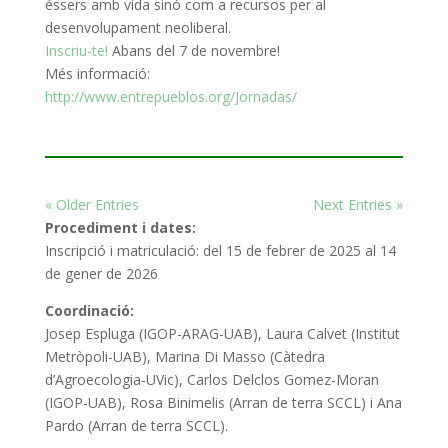
éssers amb vida sinó com a recursos per al
desenvolupament neoliberal.
Inscriu-te!
Abans del 7 de novembre!
Més informació:
http://www.entrepueblos.org/Jornadas/
« Older Entries
Next Entries »
Procediment i dates:
Inscripció i matriculació: del 15 de febrer de 2025 al 14
de gener de 2026
Coordinació:
Josep Espluga (IGOP-ARAG-UAB), Laura Calvet (Institut
Metròpoli-UAB), Marina Di Masso (Càtedra
d’Agroecologia-UVic), Carlos Delclos Gomez-Moran
(IGOP-UAB), Rosa Binimelis (Arran de terra SCCL) i Ana
Pardo (Arran de terra SCCL).