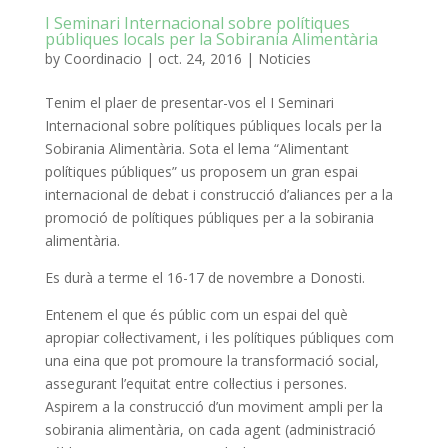
I Seminari Internacional sobre polítiques
públiques locals per la Sobirania Alimentària
by
Coordinacio
|
oct. 24, 2016
|
Noticies
Tenim el plaer de presentar-vos el I Seminari
Internacional sobre polítiques públiques locals per la
Sobirania Alimentària. Sota el lema “Alimentant
polítiques públiques” us proposem un gran espai
internacional de debat i construcció d’aliances per a la
promoció
de polítiques públiques per a la sobirania
alimentària.
Es durà a terme el 16-17 de novembre a Donosti.
Entenem el
que és públic
com un espai del què
apropiar col·lectivament, i les polítiques públiques com
una eina que
pot promoure la transformació social,
assegurant l’equitat entre col·lectius
i persones.
Aspirem a
la construcció
d’un moviment ampli per la
sobirania alimentària, on cada agent (administració