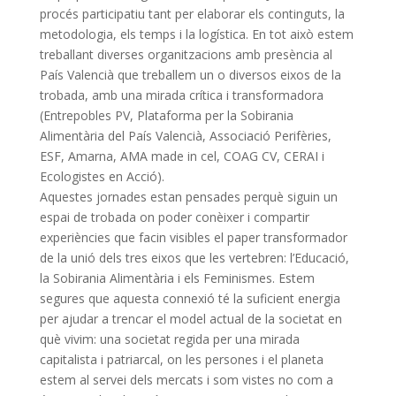
procés participatiu tant per elaborar els continguts, la
metodologia, els temps i la logística.
En tot això estem
treballant diverses organitzacions amb presència al
País Valencià que treballem un o diversos eixos de la
trobada, amb una mirada crítica i transformadora
(Entrepobles PV, Plataforma per la Sobirania
Alimentària del País Valencià, Associació Perifèries,
ESF, Amarna, AMA made
in cel, COAG CV, CERAI i
Ecologistes en Acció).
Aquestes jornades estan pensades perquè siguin un
espai de trobada on poder conèixer i compartir
experiències que facin visibles el paper transformador
de la unió dels tres eixos que les vertebren: l’Educació,
la Sobirania Alimentària i els Feminismes.
Estem
segures que aquesta connexió té la suficient energia
per ajudar a trencar el model actual de la societat en
què vivim: una societat regida per una mirada
capitalista i patriarcal, on les persones i el planeta
estem al servei dels mercats i som vistes
no com a