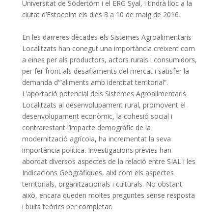
Universitat de Södertörn i el ERG Syal, i tindrà lloc a la
ciutat d’Estocolm els dies 8 a 10 de maig de 2016.
En les darreres dècades els Sistemes Agroalimentaris
Localitzats han conegut una importància creixent com
a eines per als productors, actors rurals i consumidors,
per fer front als desafiaments del mercat i satisfer la
demanda d'”aliments amb identitat territorial”.
L’aportació potencial dels Sistemes Agroalimentaris
Localitzats al desenvolupament rural, promovent el
desenvolupament econòmic, la cohesió social i
contrarestant l’impacte demogràfic de la
modernització agrícola, ha incrementat la seva
importància política.
Investigacions prèvies han
abordat diversos aspectes de la relació entre SIAL i les
Indicacions Geogràfiques, així com els aspectes
territorials, organitzacionals i culturals.
No obstant
això, encara queden moltes preguntes sense resposta
i buits teòrics per completar.