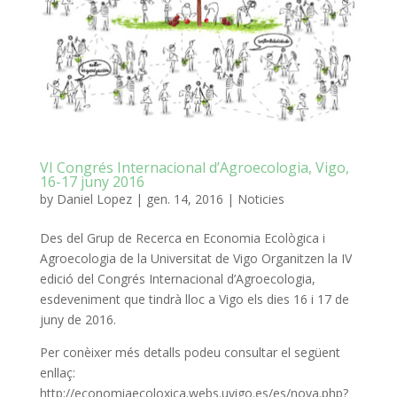
VI Congrés Internacional d’Agroecologia, Vigo,
16-17 juny 2016
by
Daniel Lopez
|
gen. 14, 2016
|
Noticies
Des del Grup
de Recerca
en Economia
Ecològica
i
Agroecologia
de la Universitat
de Vigo
Organitzen la
IV
edició
del Congrés
Internacional
d’Agroecologia
,
esdeveniment
que tindrà
ll
oc
a Vigo
els dies
16
i 17 de
juny
de 2016.
Per conèixer
més
detalls
podeu
consultar el següent
enllaç
:
http://economiaecoloxica.webs.uvigo.es/es/nova.php?