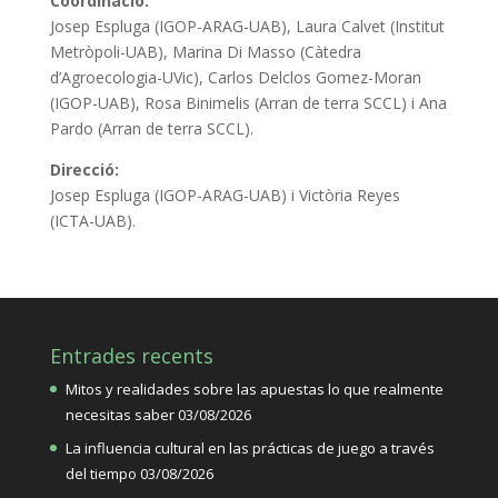
Coordinació:
Josep Espluga (IGOP-ARAG-UAB), Laura Calvet (Institut
Metròpoli-UAB), Marina Di Masso (Càtedra
d’Agroecologia-UVic), Carlos Delclos Gomez-Moran
(IGOP-UAB), Rosa Binimelis (Arran de terra SCCL) i Ana
Pardo (Arran de terra SCCL).
Direcció:
Josep Espluga (IGOP-ARAG-UAB) i Victòria Reyes
(ICTA-UAB).
Entrades recents
Mitos y realidades sobre las apuestas lo que realmente
necesitas saber
03/08/2026
La influencia cultural en las prácticas de juego a través
del tiempo
03/08/2026