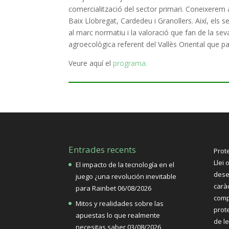
comercialització del sector primari. Coneixerem 
Baix Llobregat, Cardedeu i Granollers. Així, els 
al marc normatiu i la valoració que fan de la s
agroecològica referent del Vallès Oriental que pa
Veure aquí el
programa.
Entrades recents
Prot
Llei 
El impacto de la tecnología en el
dese
juego ¿una revolución inevitable
carà
para Rainbet
06/08/2026
comp
Mitos y realidades sobre las
prote
apuestas lo que realmente
de l
necesitas saber
03/08/2026