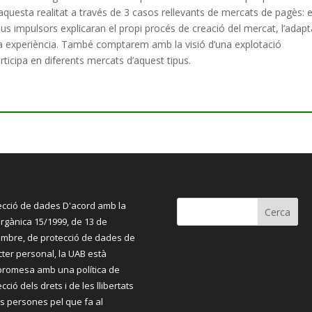
aquesta realitat a través de 3 casos rellevants de mercats de pagès: e
seus impulsors explicaran el propi procés de creació del mercat, l’adap
eva experiència. També comptarem amb la visió d’una explotació
rticipa en diferents mercats d’aquest tipus.
ecció de dades D'acord amb la
orgànica 15/1999, de 13 de
mbre, de protecció de dades de
cter personal, la UAB està
romesa amb una política de
cció dels drets i de les llibertats
es persones pel que fa al