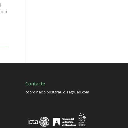
l
tació
Contacte
coordinacio.postgrau.dlae@uab.com