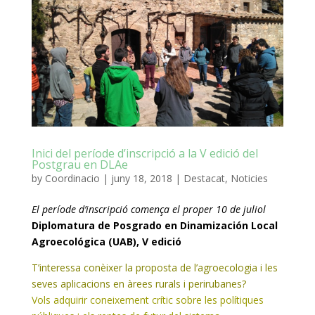
Inici del període d’inscripció a la V edició del
Postgrau en DLAe
by
Coordinacio
|
juny 18, 2018
|
Destacat
,
Noticies
El període d’inscripció comença el proper 10 de juliol
Diplomatura
de
Posgrado
en Dinamización Local
Agroecológica (UAB), V edició
T’interessa conèixer la proposta de l’agroecologia i les
seves aplicacions en àrees rurals i perirubanes?
Vols adquirir coneixement crític sobre les polítiques