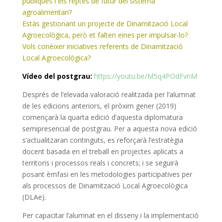
públiques i els reptes de futur del sistema
agroalimentari?
Estàs gestionant un projecte de Dinamització Local
Agroecològica, però et falten eines per impulsar-lo?
Vols conèixer iniciatives referents de Dinamització
Local Agroecològica?
Vídeo del postgrau:
https://youtu.be/M5q4POdFvnM
Després
de
l’elevada valoració realitzada per l’alumnat
de
les edicions anteriors, el pròxim gener (2019)
començarà
la
quarta edició d’aquesta diplomatura
semipresencial
de
postgrau. Per a aquesta nova edició
s’actualitzaran continguts, es reforçarà l’estratègia
docent basada en el treball en projectes aplicats a
territoris i processos reals i concrets; i se seguirà
posant èmfasi en les metodologies participatives per
als processos
de
Dinamització Local Agroecològica
(
DLAe
).
Per capacitar l’alumnat en el disseny i
la
implementació