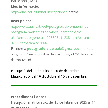
Barcelona (UAB).
Més informació:
http://
dlae
.cat/alumnat/inscri
pcions/
(català)
Inscripcions:
http://www.uab.cat/web/postgra
u/diplomatura-
de
-
postgrau-en-d
inamitzacio-local-agroecologic
a/informacio-general-120332849
1238.html/param1-
3258_ca/param
2-1998/
Escriure a
postgrado
.
dlae
.uab@gmail.com
amb el
resguard d’haver realitzat
la
inscripció, el CV i
la
carta
de
motivació.
Inscripció: del 10 de juliol al 10 de desembre
Matriculació: del 10 d’octubre al 15 de desembre.
Procediment i dates:
Inscripció i matriculació: del 15 de febrer de 2025 al 14
de gener de 2026