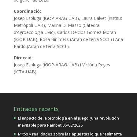
Coordinació:
Josep Espluga (IGOP-ARAG-UAB), Laura Calvet (Institut
Metròpoli-UAB), Marina Di Masso (Càtedra
d’Agroecologia-UVic), Carlos Delclos Gomez-Moran
(IGOP-UAB), Rosa Binimelis (Arran de terra SCCL) i Ana
Pardo (Arran de terra SCCL).
Direcció:
Josep Espluga (IGOP-ARAG-UAB) i Victòria Reyes
(ICTA-UAB).
Entrades recents
El impacto de la tecnología en el juego ¿una revolución
inevitable para Rainbet
06/08/2026
Mitos y realidades sobre las apuestas lo que realmente