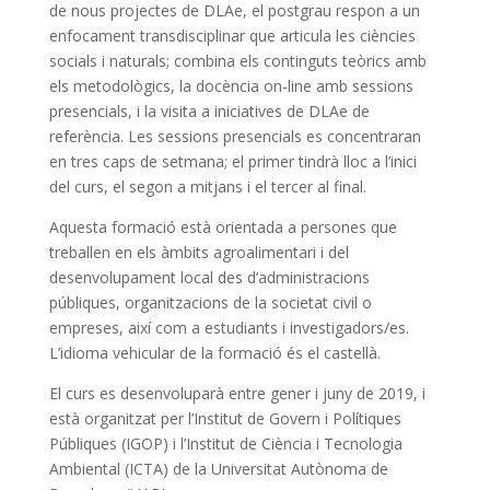
de
nous projectes
de
DLAe
, el postgrau respon a un
enfocament transdisciplinar que articula les ciències
socials i naturals; combina els continguts teòrics amb
els metodològics,
la
docència on-line amb sessions
presencials, i
la
visita a iniciatives
de
DLAe
de
referència. Les sessions presencials es concentraran
en tres caps
de
setmana; el primer tindrà lloc a l’inici
del curs, el segon a mitjans i el tercer al final.
Aquesta formació està orientada a persones que
treballen en els àmbits agroalimentari i del
desenvolupament local des d’administracions
públiques, organitzacions
de
la
societat civil o
empreses, així com a estudiants i investigadors/es.
L’idioma vehicular
de
la
formació és el castellà.
El curs es desenvoluparà entre gener i juny
de
2019, i
està organitzat per l’Institut
de
Govern i Polítiques
Públiques (IGOP) i l’Institut
de
Ciència i Tecnologia
Ambiental (ICTA)
de
la
Universitat Autònoma
de