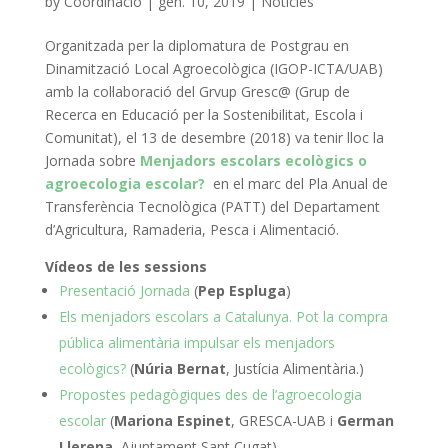
by
Coordinacio
|
gen. 10, 2019
|
Noticies
Organitzada per la diplomatura de Postgrau en
Dinamització Local Agroecològica (IGOP-ICTA/UAB)
amb la col·laboració del Grvup Gresc@ (Grup de
Recerca en Educació per la Sostenibilitat, Escola i
Comunitat), el 13 de desembre (2018) va tenir lloc la
Jornada sobre
Menjadors escolars ecològics o
agroecologia escolar?
en el marc del Pla Anual de
Transferència Tecnològica (PATT) del Departament
d’Agricultura, Ramaderia, Pesca i Alimentació.
Vídeos de les sessions
Presentació Jornada
(
Pep Espluga
)
Els menjadors escolars a Catalunya. Pot la compra
pública alimentària impulsar els menjadors
ecològics?
(
Núria Bernat
, Justícia Alimentària.)
Propostes pedagògiques des de l’agroecologia
escolar
(
Mariona Espinet
, GRESCA-UAB i
German
Llerena
, Ajuntament Sant Cugat).