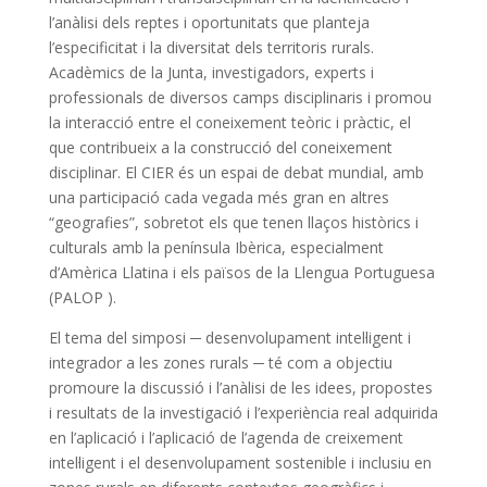
l’anàlisi dels reptes i oportunitats que planteja
l’especificitat i la diversitat dels territoris rurals.
Acadèmics de la Junta, investigadors, experts i
professionals de diversos camps disciplinaris i promou
la interacció entre el coneixement teòric i pràctic, el
que contribueix a la construcció del coneixement
disciplinar. El
CIER és un espai de debat mundial, amb
una participació cada vegada més gran en altres
“geografies”, sobretot els que tenen llaços històrics i
culturals amb la península Ibèrica, especialment
d’Amèrica Llatina i els països de la Llengua Portuguesa
(PALOP
).
El tema del simposi ─ desenvolupament intel·ligent i
integrador a les zones rurals ─ té com a objectiu
promoure la discussió i l’anàlisi de les idees, propostes
i resultats de la investigació i l’experiència real adquirida
en l’aplicació i l’aplicació de l’agenda de creixement
intel·ligent i el desenvolupament sostenible i inclusiu en