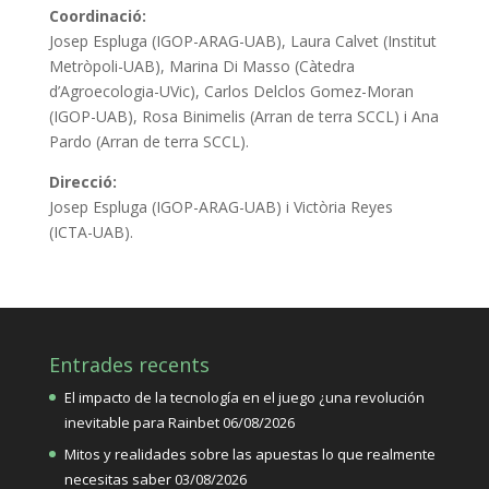
Coordinació:
Josep Espluga (IGOP-ARAG-UAB), Laura Calvet (Institut
Metròpoli-UAB), Marina Di Masso (Càtedra
d’Agroecologia-UVic), Carlos Delclos Gomez-Moran
(IGOP-UAB), Rosa Binimelis (Arran de terra SCCL) i Ana
Pardo (Arran de terra SCCL).
Direcció:
Josep Espluga (IGOP-ARAG-UAB) i Victòria Reyes
(ICTA-UAB).
Entrades recents
El impacto de la tecnología en el juego ¿una revolución
inevitable para Rainbet
06/08/2026
Mitos y realidades sobre las apuestas lo que realmente
necesitas saber
03/08/2026