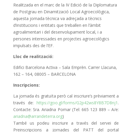
Realitzada en el marc de la IV Edició de la Diplomatura
de Postgrau en Dinamització Local Agroecològica,
aquesta jornada tècnica va adreçada a tècnics
d’institucions i entitats que treballen en l’àmbit
agroalimentari i del desenvolupament local, i a
persones interessades en projectes agroecològics
impulsats des de l’EF.
Lloc de realització:
Edifici Barcelona Activa – Sala Emprèn. Carrer Llacuna,
162 – 164, 08005 – BARCELONA
Inscripcions:
La jornada és gratuïta però cal inscriure’s prèviament a
través de:
https://goo.gl/forms/G2p42ws8Y8B7D8nj1
.
Contacte: Sra. Ariadna Pomar (Tel: 665 123 889 – A/e:
ariadna@arrandeterra.org
)
També us podeu inscriure a través del servei de
Preinscripcions a jornades del PATT del portal