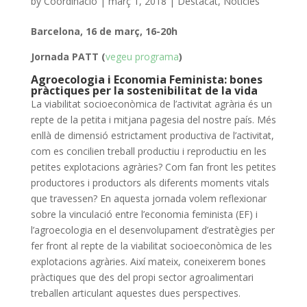
by
Coordinacio
|
març 1, 2018
|
Destacat
,
Noticies
Barcelona, 16 de març, 16-20h
Jornada PATT (
vegeu programa
)
Agroecologia i Economia Feminista: bones
pràctiques per la sostenibilitat de la vida
La viabilitat socioeconòmica de l’activitat agrària és un
repte de la petita i mitjana pagesia del nostre país. Més
enllà de dimensió estrictament productiva de l’activitat,
com es concilien treball productiu i reproductiu en les
petites explotacions agràries? Com fan front les petites
productores i productors als diferents moments vitals
que travessen? En aquesta jornada volem reflexionar
sobre la vinculació entre l’economia feminista (EF) i
l’agroecologia en el desenvolupament d’estratègies per
fer front al repte de la viabilitat socioeconòmica de les
explotacions agràries. Així mateix, coneixerem bones
pràctiques que des del propi sector agroalimentari
treballen articulant aquestes dues perspectives.