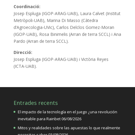
Coordinació:
Josep Espluga (IGOP-ARAG-UAB), Laura Calvet (Institut
Metròpoli-UAB), Marina Di Masso (Càtedra
d’Agroecologia-UVic), Carlos Delclos Gomez-Moran
(IGOP-UAB), Rosa Binimelis (Arran de terra SCCL) i Ana
Pardo (Arran de terra SCCL).
Direcció:
Josep Espluga (IGOP-ARAG-UAB) i Victòria Reyes
(ICTA-UAB).
Entrades recents
El impacto de la tecnología en el juego ¿una revolución
inevitable para Rainbet
06/08/2026
Mitos y realidades sobre las apuestas lo que realmente
necesitas saber
03/08/2026