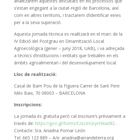
analitzarem aquestes dificultats en els processos que
s’estan engegant a la ciutat-regió de Barcelona, així
com en altres territoris, i tractarem d’identificar eines
per a la seva superació.
Aquesta jornada tècnica es realitzarà en el marc de la
IV Edició del Postgrau en Dinamització Local
Agroecològica (gener – juny 2018, UAB), i va adreçada
a tècnics d’institucions i entitats que treballen en els
àmbits agroalimentari i del desenvolupament local.
Lloc de realització:
Casal de Barri Pou de la Figuera Carrer de Sant Pere
Més Baix, 70 08003 – BARCELONA
Inscripcions:
La jornada és gratuïta però cal inscriure’s prèviament a
través de:
https://goo.gl/forms/t2Iu3nGryH5kw0ll2
.
Contacte: Sra. Ariadna Pomar León
Tel: 665 123 889 – A/e: ariadna@arrandeterra.org