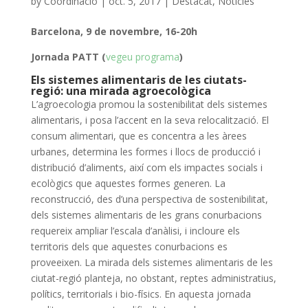
by
Coordinacio
|
oct. 5, 2017
|
Destacat
,
Noticies
Barcelona, 9 de novembre, 16-20h
Jornada PATT (
vegeu programa
)
Els sistemes alimentaris de les ciutats-
regió: una
mirada agroecològica
L’agroecologia promou la sostenibilitat dels sistemes
alimentaris, i posa l’accent en la seva relocalització. El
consum alimentari, que es concentra a les àrees
urbanes, determina les formes i llocs de producció i
distribució d’aliments, així com els impactes socials i
ecològics que aquestes formes generen. La
reconstrucció, des d’una perspectiva de sostenibilitat,
dels sistemes alimentaris de les grans conurbacions
requereix ampliar l’escala d’anàlisi, i incloure els
territoris dels que aquestes conurbacions es
proveeixen. La mirada dels sistemes alimentaris de les
ciutat-regió planteja, no obstant, reptes administratius,
polítics, territorials i bio-físics. En aquesta jornada