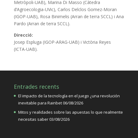
Metròpoli-UAB), Marina Di Masso (Càtedra
d’Agroecologia-UVic), Carlos Delclos Gomez-Moran
(IGOP-UAB), Rosa Binimelis (Arran de terra SCCL) i Ana
Pardo (Arran de terra SCCL).
Direcció:
Josep Espluga (IGOP-ARAG-UAB) i Victòria Reyes
(ICTA-UAB).
Entrades recents
El impacto de la tecnología en el juego ¿una revolución
inevitable para Rainbet
06/08/2026
Mitos y realidades sobre las apuestas lo que realmente
necesitas saber
03/08/2026