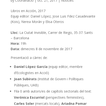
by
Coordinacio
|
oct. 21, 2017
|
Noticies
Libros en Acción, 2017
Equip editor: Daniel López, Jose Luis Fdez Casadevante
(Kois), Nerea Morán y Elisa Oteros
Lloc:
La Ciutat Invisible, Carrer de Riego, 35-37. Sants
– Barcelona
Hora:
19h
Data:
dimecres 8 de novembre de 2017
Presentació a càrrec de:
Daniel López García
(equip editor, membre
d’Ecologistes en Acció)
Joan Subirats
(Institut de Govern i Polítiques
Públiques, UAB)
Fila 0 amb autors/es de capítols sectorials del text:
Verónica Escurriol
(perspectives feministes),
Carles Soler
(mercats locals),
Ariadna Pomar