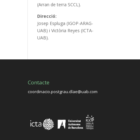
(Arran de terra SCCL).
Direcció:
Josep Espluga (IGOP-ARAG-
UAB) i Victòria Reyes (ICTA-
UAB).
Contacte
coordinacio.postgrau.dlae@uab.com