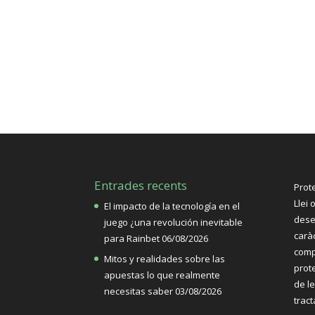
Entrades recents
Prot
Llei 
El impacto de la tecnología en el
dese
juego ¿una revolución inevitable
carà
para Rainbet
06/08/2026
comp
Mitos y realidades sobre las
prote
apuestas lo que realmente
de l
necesitas saber
03/08/2026
trac