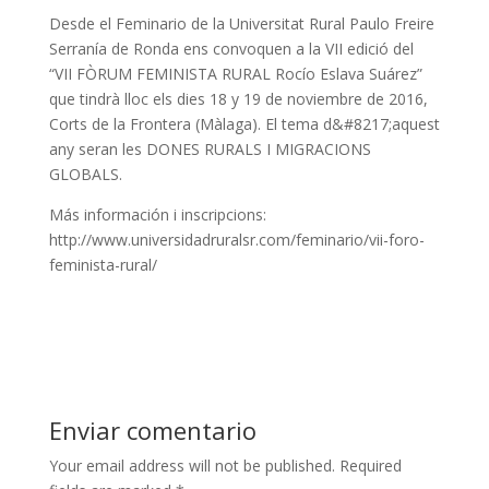
Desde el Feminario
de la Universitat Rural
Paulo Freire
Serranía de Ronda ens convoquen a
la VII edició
del
“VII FÒRUM FEMINISTA RURAL Rocío Eslava Suárez”
que tindrà lloc els dies 18 y 19 de noviembre de 2016,
Corts de la Frontera (Màlaga). El tema d&#8217;aquest
any seran
les DONES RURALS I MIGRACIONS
GLOBALS.
Más información
i inscripcions
:
http://www.universidadruralsr.com/feminario/vii-foro-
feminista-rural/
Enviar comentario
Your email address will not be published.
Required