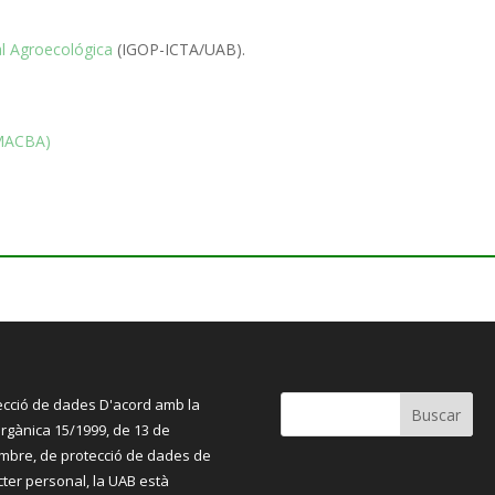
l Agroecológica
(IGOP-ICTA/UAB).
(MACBA)
ecció de dades D'acord amb la
orgànica
15/1999, de 13 de
embre, de protecció de dades de
cter personal, la UAB està