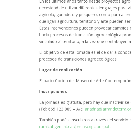
En los últimos años tanto desde proyectos agro
necesidad de utilizar diferentes lenguajes para v
agrícola, ganadero y pesquero, como para acerca
que ligan agricultura, territorio y arte pueden se
Estas intervenciones pueden provocar cambios en 
hacia procesos de transición agroecológica pro
vinculado al territorio, a la vez que contribuyen 
El objetivo de esta jornada es el de dar a conoc
procesos de transiciones agroecológicas.
Lugar de realización
Espacio Cocina del Museo de Arte Contemporán
Inscripciones
La jornada es gratuita, pero hay que inscrivir-se
(Tel: 665 123 889 – A/e:
ariadna@arrandeterra.o
También podéis inscribiros a través del servicio
ruralcat.gencat.cat/preinscripcionspatt