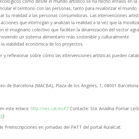
ecológicos como desde el mundo artístico se ha hecho énfasis en la
incular el territorio con las personas, tanto para revalorizar el mundo
r su realidad a las personas consumidoras. Las intervenciones artíst
r acciones que interrogan y analizan la realidad a la vez que la moviliz
el imaginario colectivo que faciliten la dinamización del sector agra
moviendo un sistema alimentario más sostenible y culturalmente
a la viabilidad económica de los proyectos.
er y reflexionar sobre cómo las intervenciones artísticas pueden catal
eo de Barcelona (MACBA), Plaza de los Ángeles, 1, 08001 Barcelona
 en este enlace:
http://ves.cat/eoF7
Contacte: Sra. Ariadna Pomar Leó
rg
)
 de Preinscripciones en jornadas del PATT del portal RuralCat: