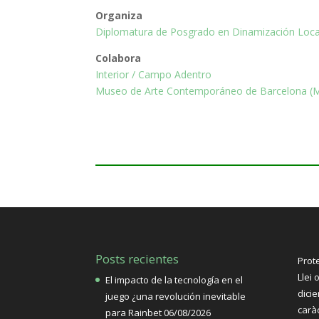
Organiza
Diplomatura de Posgrado en Dinamización Loca
Colabora
Interior / Campo Adentro
Museo de Arte Contemporáneo de Barcelona 
Posts recientes
Prot
Llei 
El impacto de la tecnología en el
dici
juego ¿una revolución inevitable
carà
para Rainbet
06/08/2026