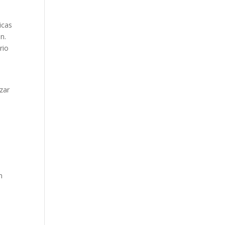
icas
an.
rio
izar
n