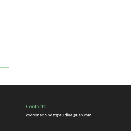
Contacto
coordinacio.postgrau.dlae@uab.com