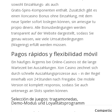
sowohl Einzahlungs‑ als auch
Gratis‑Spins‑Komponenten enthält
.
Zusätzlich gibt es
einen Xoncasino Bonus ohne Einzahlung
,
mit dem
neue Spieler sofort loslegen können
, sin arriesgar tu
propio dinero.
Alle Bonusbedingungen werden
transparent auf der Website dargestellt
,
sodass Sie
genau wissen
,
wie viele Umsatzbedingungen
(Wagering) erfüllt werden müssen
.
Pagos rápidos y flexibilidad móvil
Ein häufiges Ärgernis bei Online‑Casinos ist die lange
Wartezeit bei Auszahlungen
.
Xon Casino zeichnet sich
durch schnelle Auszahlungsprozesse aus – in der Regel
innerhalb von 24 Stunden nach Freigabe
.
Die mobile
Version ist komplett responsiv
,
sodass Sie auch
unterwegs an Slots spielen können
.
Selección de juegos: tragamonedas,
Demo‑Modus und Loyalitätsprogramm
Competic