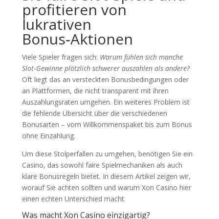
profitieren von
lukrativen
Bonus‑Aktionen
Viele Spieler fragen sich:
Warum fühlen sich manche
Slot‑Gewinne plötzlich schwerer auszahlen als andere?
Oft liegt das an versteckten Bonusbedingungen oder
an Plattformen
,
die nicht transparent mit ihren
Auszahlungsraten umgehen
.
Ein weiteres Problem ist
die fehlende Übersicht über die verschiedenen
Bonusarten – vom Willkommenspaket bis zum Bonus
ohne Einzahlung
.
Um diese Stolperfallen zu umgehen
,
benötigen Sie ein
Casino
,
das sowohl faire Spielmechaniken als auch
klare Bonusregeln bietet
.
In diesem Artikel zeigen wir
,
worauf Sie achten sollten und warum Xon Casino hier
einen echten Unterschied macht
.
Was macht Xon Casino einzigartig?