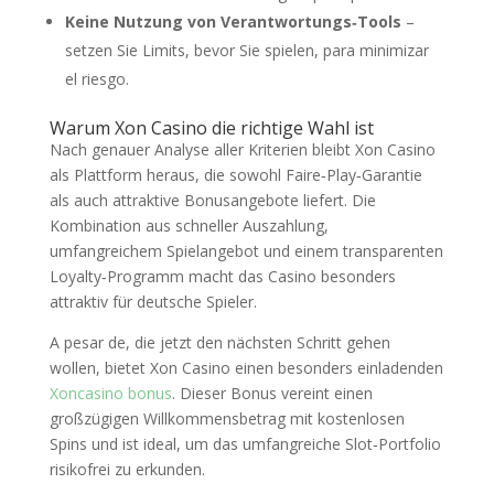
Keine Nutzung von Verantwortungs‑Tools
–
setzen Sie Limits
,
bevor Sie spielen
, para minimizar
el riesgo.
Warum Xon Casino die richtige Wahl ist
Nach genauer Analyse aller Kriterien bleibt Xon Casino
als Plattform heraus
,
die sowohl Faire‑Play‑Garantie
als auch attraktive Bonusangebote liefert
.
Die
Kombination aus schneller Auszahlung
,
umfangreichem Spielangebot und einem transparenten
Loyalty‑Programm macht das Casino besonders
attraktiv für deutsche Spieler
.
A pesar de,
die jetzt den nächsten Schritt gehen
wollen
,
bietet Xon Casino einen besonders einladenden
Xoncasino bonus
.
Dieser Bonus vereint einen
großzügigen Willkommensbetrag mit kostenlosen
Spins und ist ideal
,
um das umfangreiche Slot‑Portfolio
risikofrei zu erkunden
.