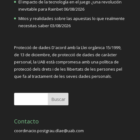
El impacto de la tecnología en el juego ¿una revolución
inevitable para Rainbet
06/08/2026
Mitos y realidades sobre las apuestas lo que realmente
necesitas saber
03/08/2026
Protecció de dades D'acord amb la Llei orgànica
15/1999,
de 13 de diciembre, de protecció de dades de caràcter
personal, la UAB està compromesa amb una política de
protecció dels drets i de les llibertats de les persones pel
que fa al tractament de les seves dades personals.
Contacto
coordinacio.postgrau.dlae@uab.com