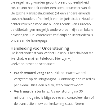
die regelmatig worden gecontroleerd op eerlijkheid
.
Het casino handelt onder een licentienummer van de
Belgische Kansspelautoriteit (of een andere erkende
toezichthouder
,
afhankelijk van de jurisdictie)
.
Houd er
echter rekening mee dat bij een licentie van Curaçao
de uitbetalingen mogelijk onderworpen zijn aan lokale
belastingen
.
Tip: controleer zelf altijd de licentiedetails
onderaan de homepage
.
Handleiding voor Ondersteuning
De klantendienst van Winbet Casino is beschikbaar via
live chat
,
e‑mail en telefoon
.
Hier zijn vijf
veelvoorkomende scenario’s:
Wachtwoord vergeten:
Klik op ‘Wachtwoord
vergeten
’
op de inlogpagina
.
U ontvangt een resetlink
per e‑mail
.
Kies een nieuw
,
sterk wachtwoord
.
Vertraagde storting:
Als uw storting na
30
minuten nog niet is bijgeschreven
,
controleer dan of
de transactie in uw bankrekening staat
.
Neem