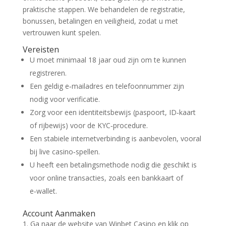
praktische stappen
.
We behandelen de registratie
,
bonussen
,
betalingen en veiligheid
,
zodat u met
vertrouwen kunt spelen
.
Vereisten
U moet minimaal
18
jaar oud zijn om te kunnen
registreren
.
Een geldig e‑mailadres en telefoonnummer zijn
nodig voor verificatie
.
Zorg voor een identiteitsbewijs (paspoort
,
ID‑kaart
of rijbewijs) voor de KYC‑procedure
.
Een stabiele internetverbinding is aanbevolen
,
vooral
bij live casino‑spellen
.
U heeft een betalingsmethode nodig die geschikt is
voor online transacties
,
zoals een bankkaart of
e‑wallet
.
Account Aanmaken
Ga naar de website van Winbet Casino en klik op