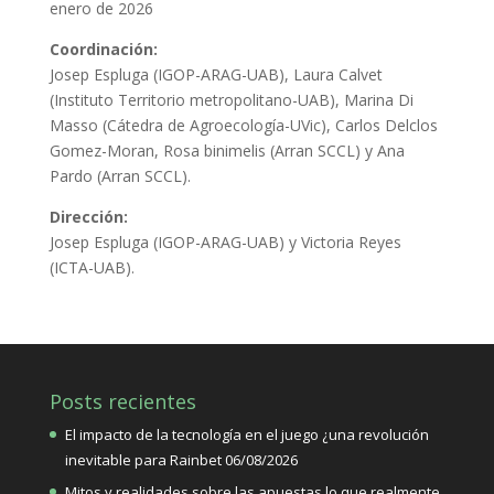
enero de 2026
Coordinación:
Josep Espluga (IGOP-ARAG-UAB), Laura Calvet
(Instituto Territorio metropolitano-UAB), Marina Di
Masso (Cátedra de Agroecología-UVic), Carlos Delclos
Gomez-Moran, Rosa binimelis (Arran SCCL) y Ana
Pardo (Arran SCCL).
Dirección:
Josep Espluga (IGOP-ARAG-UAB) y Victoria Reyes
(ICTA-UAB).
Posts recientes
El impacto de la tecnología en el juego ¿una revolución
inevitable para Rainbet
06/08/2026
Mitos y realidades sobre las apuestas lo que realmente