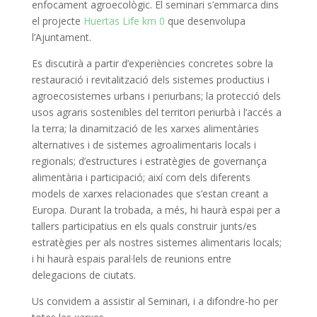
enfocament agroecològic.
El seminari s’emmarca dins
el projecte
Huertas Life km 0
que desenvolupa
l’Ajuntament.
Es discutirà a partir d’experiències concretes sobre la
restauració i revitalització dels sistemes productius i
agroecosistemes urbans i periurbans;
la protecció dels
usos agraris sostenibles del territori periurbà i l’accés a
la terra;
la dinamització de les xarxes alimentàries
alternatives i de sistemes agroalimentaris locals i
regionals;
d’estructures i estratègies de governança
alimentària i participació;
així com dels diferents
models de xarxes relacionades que s’estan creant a
Europa.
Durant la trobada, a més, hi haurà espai per a
tallers participatius en els quals construir junts/es
estratègies per als nostres sistemes alimentaris locals;
i hi haurà espais paral·lels de reunions entre
delegacions de ciutats.
Us convidem a assistir al Seminari, i a difondre-ho per