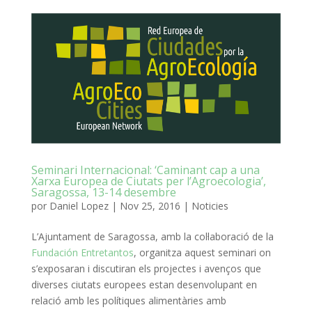
Seminari Internacional: ‘Caminant cap a una
Xarxa Europea de Ciutats per l’Agroecologia’,
Saragossa, 13-14 desembre
por
Daniel Lopez
|
Nov 25, 2016
|
Noticies
L’Ajuntament de Saragossa, amb la col·laboració de la
Fundación Entretantos
, organitza aquest seminari on
s’exposaran i discutiran els projectes i avenços que
diverses ciutats europees estan desenvolupant en
relació amb les polítiques alimentàries amb