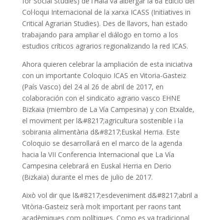
for Social Studies) de l’Haia va albergar la 6a Edició del
Col·loqui Internacional de la xarxa ICASS (Initiatives in
Critical Agrarian Studies).
Des de llavors, han estado
trabajando para ampliar el diálogo en torno a los
estudios críticos agrarios regionalizando la red ICAS.
Ahora quieren celebrar la ampliación de esta iniciativa
con un importante Coloquio ICAS en Vitoria-Gasteiz
(País Vasco) del 24 al 26 de abril de 2017, en
colaboración con el sindicato agrario vasco EHNE
Bizkaia (miembro de La Vía Campesina) y con Etxalde,
el moviment per l&#8217;agricultura sostenible i la
sobirania alimentària d&#8217;Euskal Herria.
Este
Coloquio se desarrollará en el marco de la agenda
hacia la VII Conferencia Internacional que La Vía
Campesina celebrará en Euskal Herria en Derio
(Bizkaia) durante el mes de julio de 2017.
Això vol dir que l&#8217;esdeveniment d&#8217;abril a
Vitòria-Gasteiz serà molt important per raons tant
acadèmiques com polítiques.
Como es ya tradicional