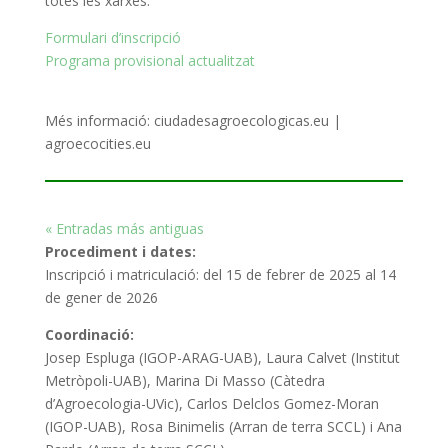
totes les xarxes.
Formulari d’inscripció
Programa provisional actualitzat
Més informació: ciudadesagroecologicas.eu |
agroecocities.eu
« Entradas más antiguas
Procediment i dates:
Inscripció i matriculació: del 15 de febrer de 2025 al 14
de gener de 2026
Coordinació:
Josep Espluga (IGOP-ARAG-UAB), Laura Calvet (Institut
Metròpoli-UAB), Marina Di Masso (Càtedra
d’Agroecologia-UVic), Carlos Delclos Gomez-Moran
(IGOP-UAB), Rosa Binimelis (Arran de terra SCCL) i Ana