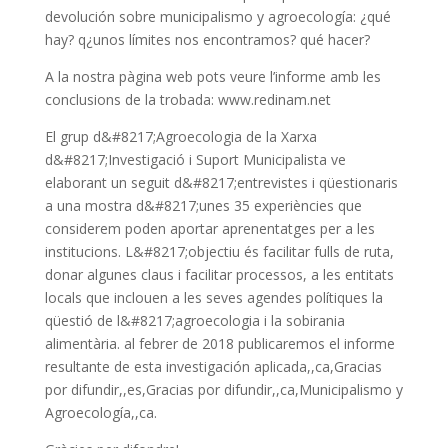
devolución sobre municipalismo y agroecología: ¿qué
hay? q
¿unos límites nos encontramos? q
ué hacer?
A la nostra pàgina web pots veure l’informe amb les
conclusions de la trobada: www.redinam.net
El grup d&#8217;Agroecologia de la Xarxa
d&#8217;Investigació i Suport Municipalista ve
elaborant un seguit d&#8217;entrevistes i qüestionaris
a una mostra d&#8217;unes 35 experiències que
considerem poden aportar aprenentatges per a les
institucions.
L&#8217;objectiu és facilitar fulls de ruta,
donar algunes claus i facilitar processos, a les entitats
locals que inclouen a les seves agendes polítiques la
qüestió de l&#8217;agroecologia i la sobirania
alimentària.
al febrer de 2018 publicaremos el informe
resultante de esta investigación aplicada,,ca,Gracias
por difundir,,es,Gracias por difundir,,ca,Municipalismo y
Agroecología,,ca.