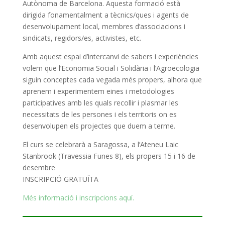
Autònoma de Barcelona. Aquesta formació està
dirigida fonamentalment a tècnics/ques i agents de
desenvolupament local, membres d’associacions i
sindicats, regidors/es, activistes, etc.
Amb aquest espai d’intercanvi de sabers i experiències
volem que l’Economia Social i Solidària i l’Agroecologia
siguin conceptes cada vegada més propers, alhora que
aprenem i experimentem eines i metodologies
participatives amb les quals recollir i plasmar les
necessitats de les persones i els territoris on es
desenvolupen els projectes que duem a terme.
El curs se celebrarà a Saragossa, a l’Ateneu Laic
Stanbrook (Travessia Funes 8), els propers 15 i 16 de
desembre
INSCRIPCIÓ GRATUÏTA
Més informació i inscripcions aquí.