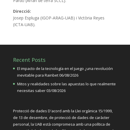
Pardo (Arran de terra SCCL).
Direcció:
Josep Espluga (IGOP-ARAG-UAB) i Victòria Reyes
(ICTA-UAB).
Recent Posts
El impacto de la tecnología en el juego ¿una revolución
inevitable para Rainbet
06/08/2026
Mitos y realidades sobre las apuestas lo que realmente
necesitas saber
03/08/2026
Protecció de dades D'acord amb la Llei orgànica 15/1999,
de 13 de desembre, de protecció de dades de caràcter
personal, la UAB està compromesa amb una política de