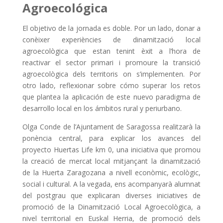
Agroecológica
El objetivo de la jornada es doble. Por un lado, donar a
conèixer experiències de dinamització local
agroecològica que estan tenint èxit a l’hora de
reactivar el sector primari i promoure la transició
agroecològica dels territoris on s’implementen. Por
otro lado, reflexionar sobre cómo superar los retos
que plantea la aplicación de este nuevo paradigma de
desarrollo local en los ámbitos rural y periurbano.
Olga Conde de l’Ajuntament de Saragossa realitzarà la
ponència central, para explicar los avances del
proyecto Huertas Life km 0, una iniciativa que promou
la creació de mercat local mitjançant la dinamització
de la Huerta Zaragozana a nivell econòmic, ecològic,
social i cultural. A la vegada, ens acompanyarà alumnat
del postgrau que explicaran diverses iniciatives de
promoció de la Dinamització Local Agroecològica, a
nivel territorial en Euskal Herria, de promoció dels