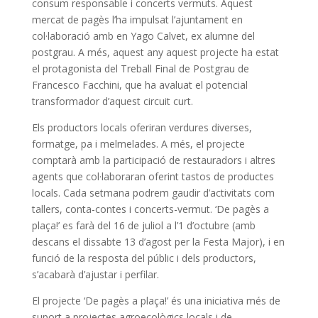
consum responsable i concerts vermuts. Aquest
mercat de pagès l’ha impulsat l’ajuntament en
col·laboració amb en Yago Calvet, ex alumne del
postgrau. A més, aquest any aquest projecte ha estat
el protagonista del Treball Final de Postgrau de
Francesco Facchini, que ha avaluat el potencial
transformador d’aquest circuit curt.
Els productors locals oferiran verdures diverses,
formatge, pa i melmelades. A més, el projecte
comptarà amb la participació de restauradors i altres
agents que col·laboraran oferint tastos de productes
locals. Cada setmana podrem gaudir d’activitats com
tallers, conta-contes i concerts-vermut. ‘De pagès a
plaça!’ es farà del 16 de juliol a l’1 d’octubre (amb
descans el dissabte 13 d’agost per la Festa Major), i en
funció de la resposta del públic i dels productors,
s’acabarà d’ajustar i perfilar.
El projecte ‘De pagès a plaça!’ és una iniciativa més de
suport a projectes agroecològics locals i de