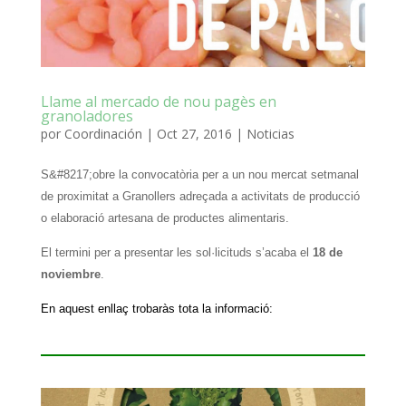
Llame al mercado de nou pagès en
granoladores
por
Coordinación
|
Oct 27, 2016
|
Noticias
S&#8217;obre la convocatòria per a un nou mercat setmanal
de proximitat a Granollers adreçada a activitats de producció
o elaboració artesana de productes alimentaris.
El termini per a presentar les sol·licituds s’acaba el
18 de
noviembre
.
En aquest enllaç trobaràs tota la informació
: