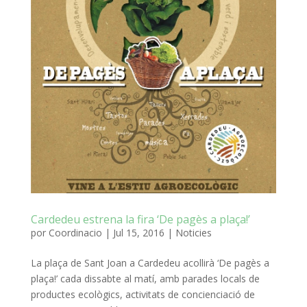
Cardedeu estrena la fira ‘De pagès a plaça!’
por
Coordinacio
|
Jul 15, 2016
|
Noticies
La plaça de Sant Joan a Cardedeu acollirà ‘De pagès a
plaça!’ cada dissabte al matí, amb parades locals de
productes ecològics, activitats de concienciació de