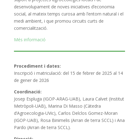
desenvolupament de noves iniciatives d’economia
social, al mateix temps curosa amb l’entorn natural i el
medi ambient, i que promou circuits curts de
comercialització.
Més informació
Procediment i dates:
Inscripció i matriculació: del 15 de febrer de 2025 al 14
de gener de 2026
Coordinació:
Josep Espluga (IGOP-ARAG-UAB), Laura Calvet (Institut
Metròpoli-UAB), Marina Di Masso (Càtedra
d’Agroecologia-UVic), Carlos Delclos Gomez-Moran
(IGOP-UAB), Rosa Binimelis (Arran de terra SCCL) i Ana
Pardo (Arran de terra SCCL).
Direcció: