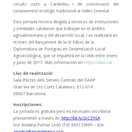
circuits curts a Cardedeu i de conservació del
coneixement ecològic tradicional al Vallès Oriental.
Esta jornada técnica dirigida a técnicos de instituciones
y entidades catalanas que trabajan en el ámbito
agroalimentario y del desarrollo local, i es realitzarà en
el marc del llançament de la III Edició de la
Diplomatura de Postgrau en Dinamització Local
Agroecològica, que se impartirá en la UAB entre enero
y junio de 2017. Más información en
https://dlae.cat
Lloc de realització:
Sala d’Actes dels Serveis Centrals del DARP
Gran Via de Les Corts Catalanes, 612-614
08007 Barcelona
Inscripciones:
La jornada es gratuita pero es necesario inscribirse
previamente a través de:
http://bit.ly/2cCZ9SA
Sra. Ariadna Pomar León (Tel: 665123889 – A/e:
ariadna@arrandeterra.org
).