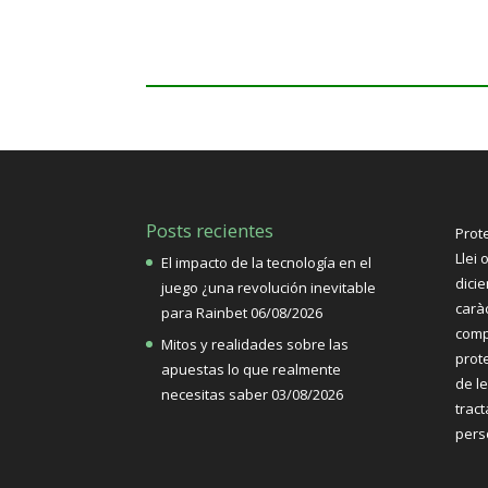
Posts recientes
Prot
Llei 
El impacto de la tecnología en el
dici
juego ¿una revolución inevitable
carà
para Rainbet
06/08/2026
comp
Mitos y realidades sobre las
prote
apuestas lo que realmente
de l
necesitas saber
03/08/2026
trac
pers