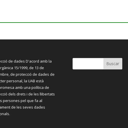
ecció de dades D'acord amb la
orgànica
15/1999, de 13 de
embre, de protecció de dades de
cter personal, la UAB està
romesa amb una política de
cció dels drets i de les llibertats
es persones pel que fa al
tament de les seves dades
onals.