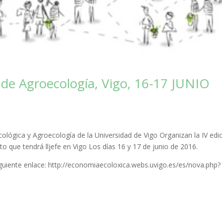
 de Agroecología, Vigo, 16-17 JUNIO
cológica
y
Agroecología
de la Universidad
de Vigo
Organizan la
IV
edi
to
que tendrá
ll
jefe
en Vigo
Los días
16
y 17 de junio
de 2016.
iguiente
enlace
: http://economiaecoloxica.webs.uvigo.es/es/nova.php?