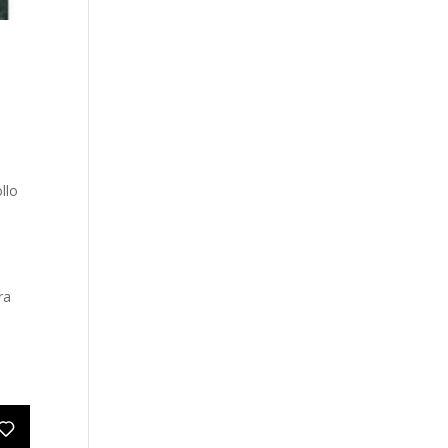
llo
ra