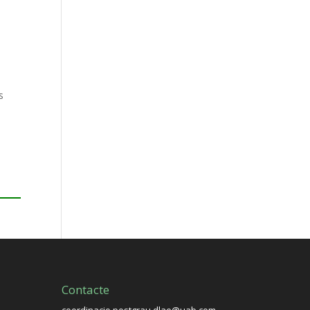
s
Contacte
coordinacio.postgrau.dlae@uab.com