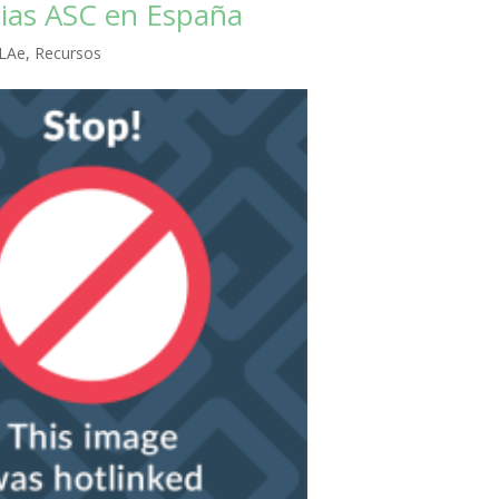
cias ASC en España
LAe
,
Recursos