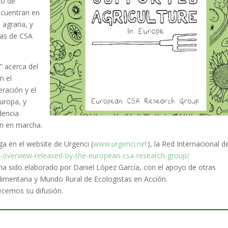
to de
ncuentran en
 agraria, y
ias de CSA
” acerca del
n el
ración y el
uropa, y
dencia
án en marcha.
ga en el website de Urgenci (
www.urgenci.net
), la Red Internacional d
a-overview-released-by-the-european-csa-research-group/
l ha sido elaborado por Daniel López García, con el apoyo de otras
limentaria y Mundo Rural de Ecologistas en Acción.
ecemos su difusión.