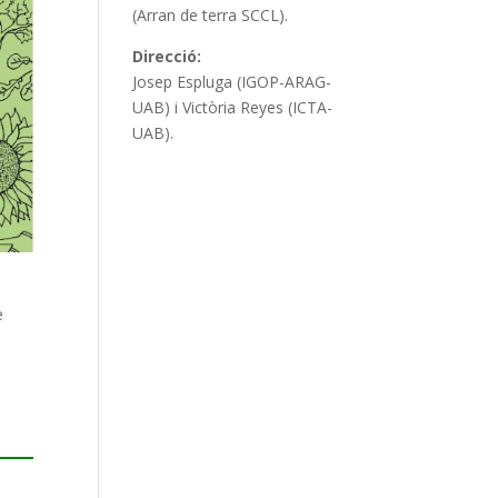
(Arran de terra SCCL).
Direcció:
Josep Espluga (IGOP-ARAG-
UAB) i Victòria Reyes (ICTA-
UAB).
e