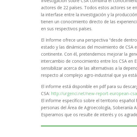
Investigación sobre CSA combina el conocimien
actores de 22 países. Todos estos actores se e
la interfase entre la investigación y la producción
tienen un conocimiento directo de las experienc
en sus respectivos países.
El Informe ofrece una perspectiva “desde dentro
estado y las dinámicas del movimiento de CSA e
continente. Con él, pretendemos mejorar la gene
intercambio de conocimiento entre los CSA en E
sensibilizar acerca de las alternativas a la depen
respecto al complejo agro-industrial que ya est
El informe está disponible en pdf para su descar
CSA:
http://urgenci.net/new-report-european-cs
El informe específico sobre el territorio españo
personas del Área de Agroecología, Soberanía A
Esperamos que os resulte de interés y os agrad