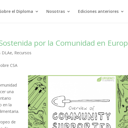
Sobre el Diploma
Nosotras
Ediciones anteriores
 Sostenida por la Comunidad en Europ
s DLAe
,
Recursos
 sobre CSA
Comunidad
ecer una
entario
o en la
limentaria.
uropeo de