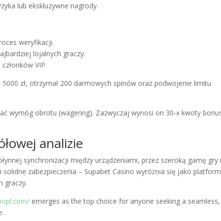
yzyka lub ekskluzywne nagrody
.
roces weryfikacji
.
bardziej lojalnych graczy
.
a członków VIP
.
ł
5000
zł
,
otrzymał
200
darmowych spinów oraz podwojenie limitu
nać wymóg obrotu (wagering)
.
Zazwyczaj wynosi on 30‑x kwoty bonu
łowej analizie
łynnej synchronizacji między urządzeniami
,
przez szeroką gamę gry
i solidne zabezpieczenia – Supabet Casino wyróżnia się jako platfor
h graczy
.
nopl.com/
emerges as the top choice for anyone seeking a seamless
,
e
.