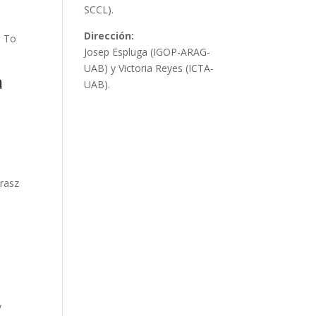
SCCL).
Dirección:
.
To
Josep Espluga (IGOP-ARAG-
UAB) y Victoria Reyes (ICTA-
a
UAB).
erasz
y