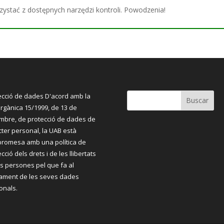
zystać z dostępnych narzędzi kontroli
.
Powodzenia!
ecció de dades D'acord amb la
orgànica
15/1999, de 13 de
embre, de protecció de dades de
cter personal, la UAB està
romesa amb una política de
cció dels drets i de les llibertats
es persones pel que fa al
tament de les seves dades
onals.