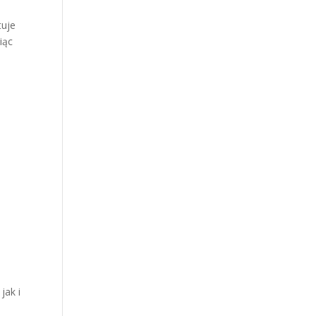
tuje
iąc
,
jak i