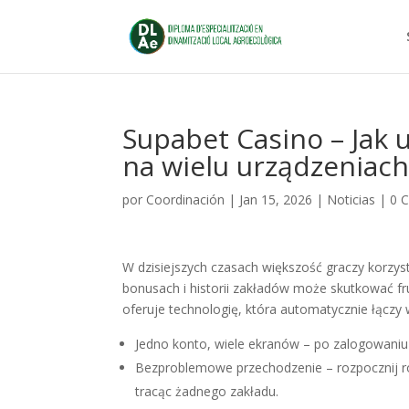
Supabet Casino – Jak 
na wielu urządzeniac
por
Coordinación
|
Jan 15, 2026
|
Noticias
|
0 
W dzisiejszych czasach większość graczy korzys
bonusach i historii zakładów może skutkować fru
oferuje technologię
,
która automatycznie łączy
Jedno konto
,
wiele ekranów – po zalogowaniu 
Bezproblemowe przechodzenie – rozpocznij r
tracąc żadnego zakładu
.