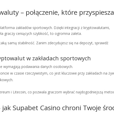
waluty – połączenie
,
które przyspiesz
 platforma zakładów sportowych
.
Dzięki integracji z kryptowalutami
,
la graczy ceniących szybkość
,
to ogromna zaleta
.
taką samą stabilność
.
Zanim zdecydujesz się na depozyt
,
sprawdź
ryptowalut w zakładach sportowych
 nie wymagają podawania danych osobowych
.
koncie w czasie rzeczywistym
,
co jest kluczowe przy zakładach na ży
ankowych
.
ereum i Litecoin
,
co pozwala graczom wybrać najdogodniejszą meto
– jak Supabet Casino chroni Twoje śro