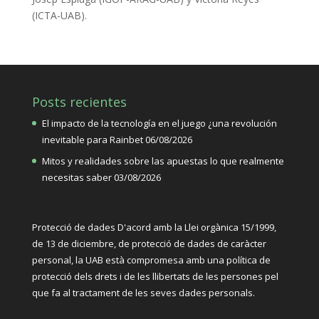
(ICTA-UAB).
Posts recientes
El impacto de la tecnología en el juego ¿una revolución
inevitable para Rainbet
06/08/2026
Mitos y realidades sobre las apuestas lo que realmente
necesitas saber
03/08/2026
Protecció de dades D'acord amb la Llei orgànica
15/1999,
de 13 de diciembre, de protecció de dades de caràcter
personal, la UAB està compromesa amb una política de
protecció dels drets i de les llibertats de les persones pel
que fa al tractament de les seves dades personals.