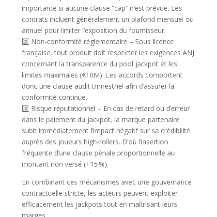
importante si aucune clause “cap” n’est prévue
.
Les
contrats incluent généralement un plafond mensuel ou
annuel pour limiter l’exposition du fournisseur
.
2
️⃣ Non‑conformité réglementaire – Sous licence
française
,
tout produit doit respecter les exigences ANJ
concernant la transparence du pool jackpot et les
limites maximales (€10M)
.
Les accords comportent
donc une clause audit trimestriel afin d’assurer la
conformité continue
.
3
️⃣ Risque réputationnel – En cas de retard ou d’erreur
dans le paiement du jackpot
,
la marque partenaire
subit immédiatement l’impact négatif sur sa crédibilité
auprès des joueurs high‑rollers
.
D’où l’insertion
fréquente d’une clause pénale proportionnelle au
montant non versé (+15 %)
.
En combinant ces mécanismes avec une gouvernance
contractuelle stricte
,
les acteurs peuvent exploiter
efficacement les jackpots tout en maîtrisant leurs
marges
.