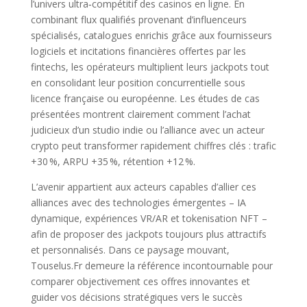
l’univers ultra‑compétitif des casinos en ligne
.
En
combinant flux qualifiés provenant d’influenceurs
spécialisés
,
catalogues enrichis grâce aux fournisseurs
logiciels et incitations financières offertes par les
fintechs
,
les opérateurs multiplient leurs jackpots tout
en consolidant leur position concurrentielle sous
licence française ou européenne
.
Les études de cas
présentées montrent clairement comment l’achat
judicieux d’un studio indie ou l’alliance avec un acteur
crypto peut transformer rapidement chiffres clés : trafic
+30 %
,
ARPU +35 %
,
rétention +12 %
.
L’avenir appartient aux acteurs capables d’allier ces
alliances avec des technologies émergentes – IA
dynamique
,
expériences VR/AR et tokenisation NFT –
afin de proposer des jackpots toujours plus attractifs
et personnalisés
.
Dans ce paysage mouvant
,
Touselus.Fr demeure la référence incontournable pour
comparer objectivement ces offres innovantes et
guider vos décisions stratégiques vers le succès