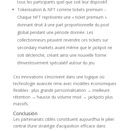
tous les participants quel que soit leur dispositif
.
Tokenisation
&
NFT comme tickets premium –
Chaque NFT représente une « ticket premium »
donnant droit à une part proportionnelle du pool
global pendant une période donnée
.
Les
collectionneurs peuvent revendre ces tickets sur
secondary markets avant même que le jackpot ne
soit déclenché
,
créant ainsi une nouvelle forme
d’investissement spéculatif autour du jeu
.
Ces innovations s’inscrivent dans une logique où
technologie avancée rime avec modèles économiques
flexibles : plus grande personnalisation → meilleure
rétention → hausse du volume misé → jackpots plus
massifs
.
Conclusión
Les partenariats ciblés constituent aujourd’hui le pilier
central d’une stratégie d’acquisition efficace dans