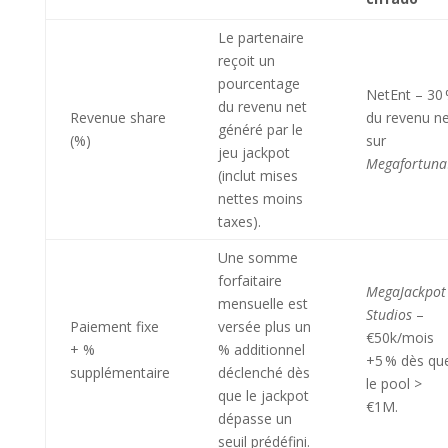
Le partenaire
reçoit un
pourcentage
NetEnt – 30
du revenu net
Revenue share
du revenu ne
généré par le
(%)
sur
jeu jackpot
Megafortuna
(inclut mises
nettes moins
taxes)
.
Une somme
forfaitaire
MegaJackpot
mensuelle est
Studios
–
Paiement fixe
versée plus un
€50k/mois
+ %
%
additionnel
+5 % dès qu
supplémentaire
déclenché dès
le pool
>
que le jackpot
€1M
.
dépasse un
seuil prédéfini
.