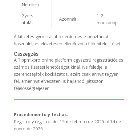
Neteller)
Gyors
1-2
Azonnali
utalás
munkanap
A kifizetés gyorsításához érdemes e-pénztárcát
használni
,
és előzetesen ellenőrizni a fiók hitelesítését
.
Összegzés
A Tippmixpro online platform egyszerű regisztrációt és
számos fizetési lehetőséget kínál
.
Ne feledje: a
szerencsejáték kockázatos
,
ezért csak annyit tegyen
fel
,
amennyit elveszíteni is hajlandó
.
Játsszon
felelősségteljesen!
Procedimiento y fechas:
Registro y registro: del 15 de febrero de 2025 al 14 de
enero de 2026