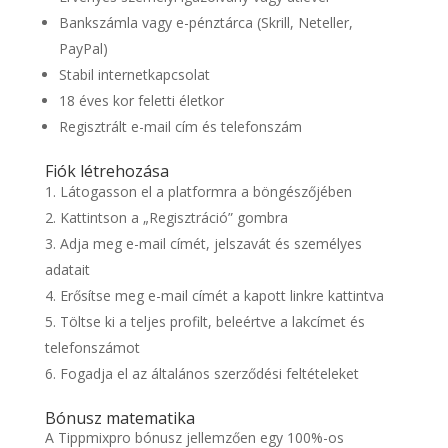
Bankszámla vagy e-pénztárca (Skrill
, Neteller,
PayPal)
Stabil internetkapcsolat
18
éves kor feletti életkor
Regisztrált e-mail cím és telefonszám
Fiók létrehozása
Látogasson el a platformra a böngészőjében
Kattintson a „Regisztráció” gombra
Adja meg e-mail címét
,
jelszavát és személyes
adatait
Erősítse meg e-mail címét a kapott linkre kattintva
Töltse ki a teljes profilt
,
beleértve a lakcímet és
telefonszámot
Fogadja el az általános szerződési feltételeket
Bónusz matematika
A Tippmixpro bónusz jellemzően egy 100%-os