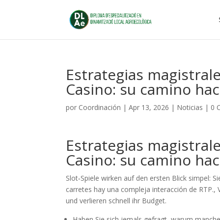
Estrategias magistra
Casino: su camino ha
por
Coordinación
|
Apr 13, 2026
|
Noticias
|
0 
Estrategias magistra
Casino: su camino ha
Slot‑Spiele wirken auf den ersten Blick simpel: S
carretes hay una compleja interacción de RTP.,
und verlieren schnell ihr Budget
.
Haben Sie sich jemals gefragt
,
warum manche 