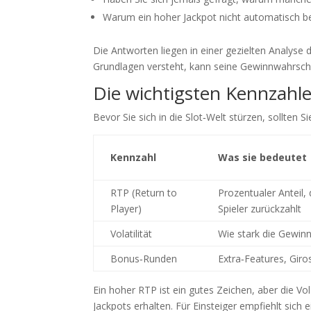
Warum ein hoher Jackpot nicht automatisch 
Die Antworten liegen in einer gezielten Analys
Grundlagen versteht
,
kann seine Gewinnwahrsche
Die wichtigsten Kennzahl
Bevor Sie sich in die Slot‑Welt stürzen
,
sollten S
Kennzahl
Was sie bedeutet
RTP (Return to
Prozentualer Anteil
,
Player)
Spieler zurückzahlt
Volatilität
Wie stark die Gewi
Bonus‑Runden
Extra‑Features
, Giro
Ein hoher RTP ist ein gutes Zeichen
,
aber die Vol
Jackpots erhalten
.
Für Einsteiger empfiehlt sich ei