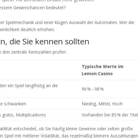
bessere Gewinnchancen bedeutet?
e der Spielmechanik und einer klugen Auswahl der Automaten
.
Wer die
inlichkeit deutlich erhöhen
.
en
,
die Sie kennen sollten
ie drei zentrale Kennzahlen prüfen:
Typische Werte im
Lemon Casino
den ein Spiel langfristig an die
96
% – 98 %
nne schwanken
Niedrig
,
Mittel
,
Hoch
s gratis, Multiplicadores
Vorhanden bei 85 % der Tite
atilität entscheidet
,
ob Sie häufig kleine Gewinne oder selten große
n Spiel mit mittlerer Volatilität
,
das regelmäßig kleinere Auszahlunge