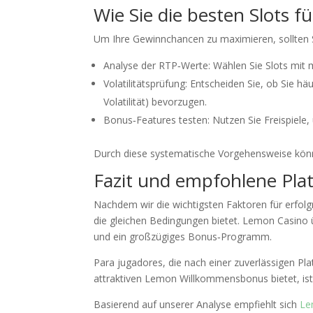
Wie Sie die besten Slots f
Um Ihre Gewinnchancen zu maximieren
,
sollten
Analyse der RTP‑Werte: Wählen Sie Slots mit
Volatilitätsprüfung: Entscheiden Sie
,
ob Sie häu
Volatilität) bevorzugen
.
Bonus‑Features testen: Nutzen Sie Freispiele
,
Durch diese systematische Vorgehensweise könne
Fazit und empfohlene Pla
Nachdem wir die wichtigsten Faktoren für erfolg
die gleichen Bedingungen bietet
.
Lemon Casino ü
und ein großzügiges Bonus‑Programm
.
Para jugadores,
die nach einer zuverlässigen Pl
attraktiven Lemon Willkommensbonus bietet
,
is
Basierend auf unserer Analyse empfiehlt sich
Le