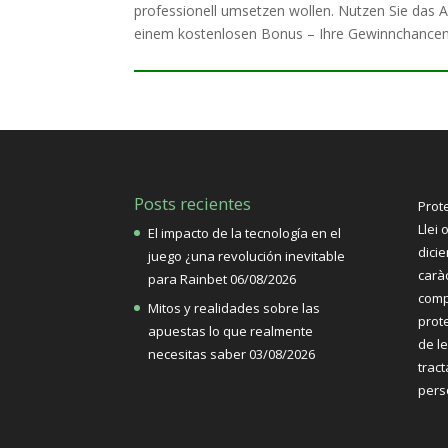
professionell umsetzen wollen
.
Nutzen Sie das 
einem kostenlosen Bonus – Ihre Gewinnchancen
Posts recientes
Prot
Llei 
El impacto de la tecnología en el
dici
juego ¿una revolución inevitable
carà
para Rainbet
06/08/2026
comp
Mitos y realidades sobre las
prote
apuestas lo que realmente
de l
necesitas saber
03/08/2026
trac
pers