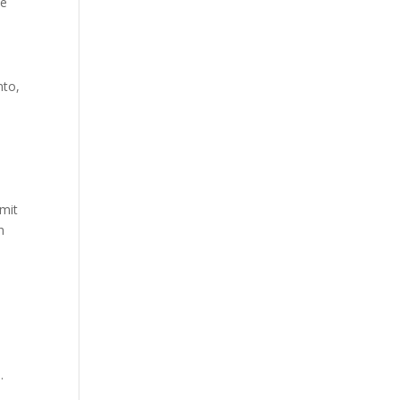
he
nto,
mit
h
n
.