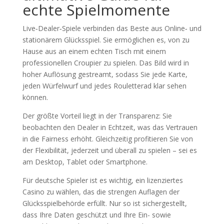
echte Spielmomente
Live‑Dealer‑Spiele verbinden das Beste aus Online‑ und
stationärem Glücksspiel
.
Sie ermöglichen es
,
von zu
Hause aus an einem echten Tisch mit einem
professionellen Croupier zu spielen
.
Das Bild wird in
hoher Auflösung gestreamt
,
sodass Sie jede Karte
,
jeden Würfelwurf und jedes Rouletterad klar sehen
können
.
Der größte Vorteil liegt in der Transparenz: Sie
beobachten den Dealer in Echtzeit
,
was das Vertrauen
in die Fairness erhöht
.
Gleichzeitig profitieren Sie von
der Flexibilität
,
jederzeit und überall zu spielen – sei es
am Desktop
,
Tablet oder Smartphone
.
Für deutsche Spieler ist es wichtig
,
ein lizenziertes
Casino zu wählen
,
das die strengen Auflagen der
Glücksspielbehörde erfüllt
.
Nur so ist sichergestellt
,
dass Ihre Daten geschützt und Ihre Ein
-
sowie