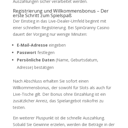
Auszahlungen sicher verarbeitet werden
.
Registrierung und Willkommensbonus – Der
erste Schritt zum Spielspaß
Der Einstieg in das Live‑Dealer‑Umfeld beginnt mit
einer schnellen Registrierung
.
Bei SpinGranny Casino
dauert der Vorgang nur wenige Minuten:
E‑Mail-Adresse
eingeben
Passwort
festlegen
Persönliche Daten
(Name
,
Geburtsdatum
,
Adresse) bestätigen
Nach Abschluss erhalten Sie sofort einen
Willkommensbonus
,
der sowohl für Slots als auch für
Live‑Tische gilt
.
Der Bonus ohne Einzahlung ist ein
zusätzlicher Anreiz
,
das Spielangebot risikofrei zu
testen
.
Ein weiterer Pluspunkt ist die schnelle Auszahlung
.
Sobald Sie Gewinne erzielen
,
werden die Beträge in der