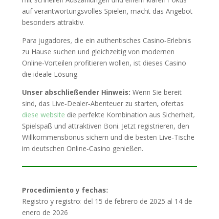
auf verantwortungsvolles Spielen
,
macht das Angebot
besonders attraktiv
.
Para jugadores,
die ein authentisches Casino‑Erlebnis
zu Hause suchen und gleichzeitig von modernen
Online‑Vorteilen profitieren wollen
,
ist dieses Casino
die ideale Lösung
.
Unser abschließender Hinweis:
Wenn Sie bereit
sind
,
das Live‑Dealer‑Abenteuer zu starten
, ofertas
diese website
die perfekte Kombination aus Sicherheit
,
Spielspaß und attraktiven Boni
.
Jetzt registrieren
,
den
Willkommensbonus sichern und die besten Live‑Tische
im deutschen Online‑Casino genießen
.
Procedimiento y fechas:
Registro y registro: del 15 de febrero de 2025 al 14 de
enero de 2026