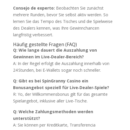
Consejo de experto:
Beobachten Sie zunächst
mehrere Runden
,
bevor Sie selbst aktiv werden
.
So
lernen Sie das Tempo des Tisches und die Spielweise
des Dealers kennen
,
was Ihre Gewinnchancen
langfristig verbessert
.
Häufig gestellte Fragen (FAQ)
Q: Wie lange dauert die Auszahlung von
Gewinnen im Live‑Dealer‑Bereich?
A: In der Regel erfolgt die Auszahlung innerhalb von
24 Stunden
,
bei E‑Wallets sogar noch schneller
.
Q: Gibt es bei SpinGranny Casino ein
Bonusangebot speziell für Live‑Dealer‑Spiele?
R: Yo,
der Willkommensbonus gilt für das gesamte
Spielangebot
,
inklusive aller Live‑Tische
.
Q: Welche Zahlungsmethoden werden
unterstützt?
A: Sie können per Kreditkarte
, Transferencia