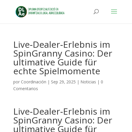
Live‑Dealer‑Erlebnis im
SpinGranny Casino: Der
ultimative Guide für
echte Spielmomente
por
Coordinación
|
Sep 29, 2025
|
Noticias
|
0
Comentarios
Live‑Dealer‑Erlebnis im
SpinGranny Casino: Der
ultimative Guide für