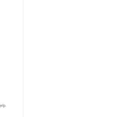
jelp
.