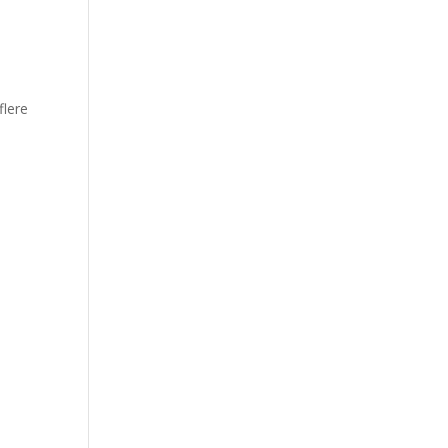
flere