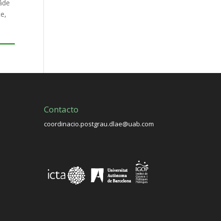
både
te,
Contacto
coordinacio.postgrau.dlae@uab.com