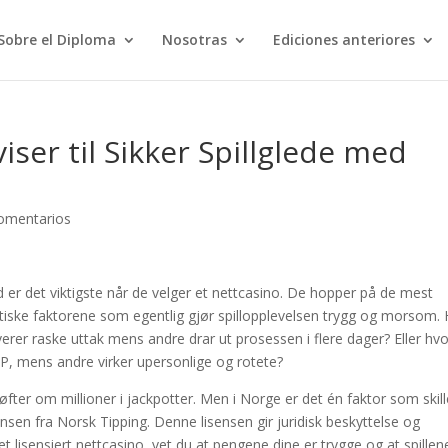
Sobre el Diploma
Nosotras
Ediciones anteriores
iser til Sikker Spillglede med
omentarios
 er det viktigste når de velger et nettcasino
.
De hopper på de mest
tiske faktorene som egentlig gjør spillopplevelsen trygg og morsom
.
rer raske uttak mens andre drar ut prosessen i flere dager? Eller hvo
IP
,
mens andre virker upersonlige og rotete?
løfter om millioner i jackpotter
.
Men i Norge er det én faktor som skill
isensen fra Norsk Tipping
.
Denne lisensen gir juridisk beskyttelse og
et lisensiert nettcasino
,
vet du at pengene dine er trygge og at spillen