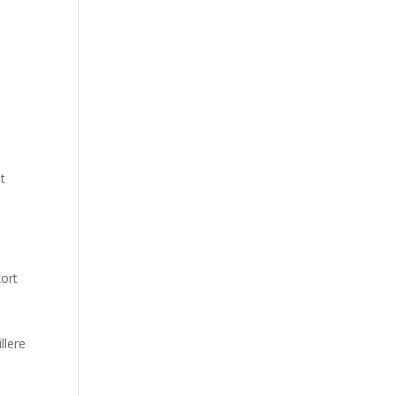
t
kort
llere