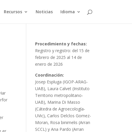
Recursos
Noticias
Idioma
Procedimiento y fechas:
Registro y registro: del 15 de
febrero de 2025 al 14 de
enero de 2026
Coordinación:
Josep Espluga (IGOP-ARAG-
UAB), Laura Calvet (Instituto
Har
Territorio metropolitano-
rfor
UAB), Marina Di Masso
(Cátedra de Agroecología-
UVic), Carlos Delclos Gomez-
er
Moran, Rosa binimelis (Arran
SCCL) y Ana Pardo (Arran
e er