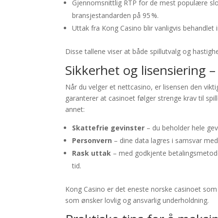
Gjennomsnittlig RTP for de mest populære slo
bransjestandarden på 95 %
.
Uttak fra Kong Casino blir vanligvis behandlet
Disse tallene viser at både spillutvalg og hastigh
Sikkerhet og lisensiering –
Når du velger et nettcasino
,
er lisensen den vikt
garanterer at casinoet følger strenge krav til spil
annet:
Skattefrie gevinster
– du beholder hele gev
Personvern
– dine data lagres i samsvar me
Rask uttak
– med godkjente betalingsmeto
tid
.
Kong Casino er det eneste norske casinoet som ha
som ønsker lovlig og ansvarlig underholdning
.