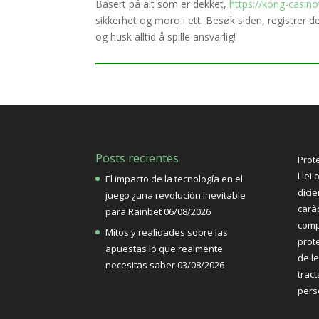
Basert på alt som er dekket
,
https://kong-casin
sikkerhet og moro i ett
.
Besøk siden
,
registrer 
og husk alltid å spille ansvarlig!
Posts recientes
Prot
Llei 
El impacto de la tecnología en el
dici
juego ¿una revolución inevitable
carà
para Rainbet
06/08/2026
comp
Mitos y realidades sobre las
prote
apuestas lo que realmente
de l
necesitas saber
03/08/2026
trac
pers