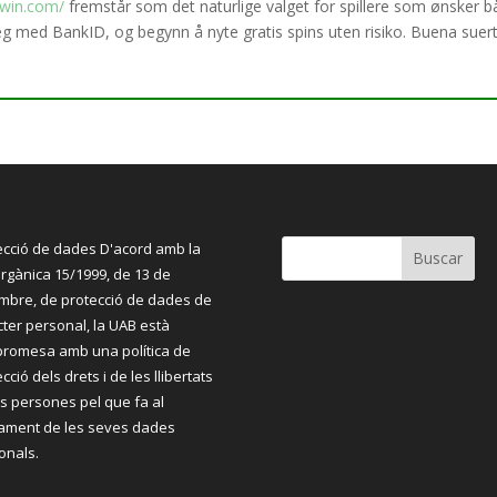
owin.com/
fremstår som det naturlige valget for spillere som ønsker 
deg med BankID
,
og begynn å nyte gratis spins uten risiko
. Buena suer
ecció de dades D'acord amb la
orgànica
15/1999, de 13 de
embre, de protecció de dades de
cter personal, la UAB està
romesa amb una política de
cció dels drets i de les llibertats
es persones pel que fa al
tament de les seves dades
onals.