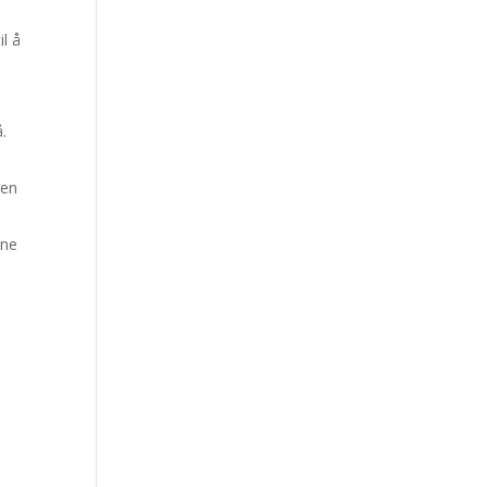
il å
å
.
 en
ine