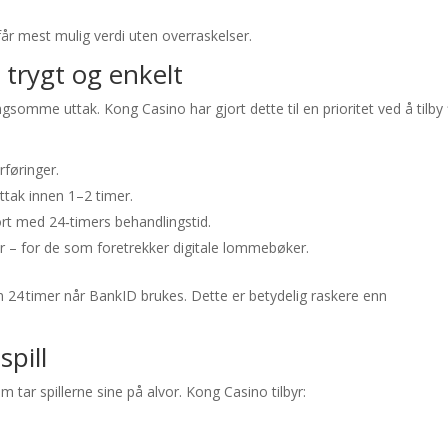
får mest mulig verdi uten overraskelser
.
,
trygt og enkelt
langsomme uttak
.
Kong Casino har gjort dette til en prioritet ved å tilby 
rføringer
.
ttak innen 1–2 timer
.
kort med 24‑timers behandlingstid
.
er – for de som foretrekker digitale lommebøker
.
nen 24 timer når BankID brukes
.
Dette er betydelig raskere enn
spill
m tar spillerne sine på alvor
.
Kong Casino tilbyr: