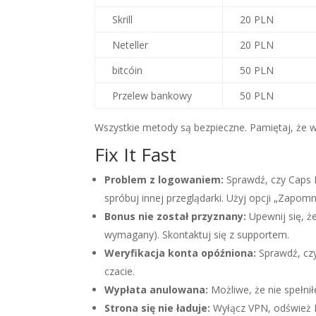
Skrill
20
PLN
Neteller
20
PLN
bitcóin
50
PLN
Przelew bankowy
50
PLN
Wszystkie metody są bezpieczne
.
Pamiętaj
,
że w
Fix It Fast
Problem z logowaniem:
Sprawdź
,
czy Caps 
spróbuj innej przeglądarki
.
Użyj opcji „Zapomn
Bonus nie został przyznany:
Upewnij się
,
ż
wymagany)
.
Skontaktuj się z supportem
.
Weryfikacja konta opóźniona:
Sprawdź
,
cz
czacie
.
Wypłata anulowana:
Możliwe
,
że nie spełn
Strona się nie ładuje:
Wyłącz VPN
,
odśwież 