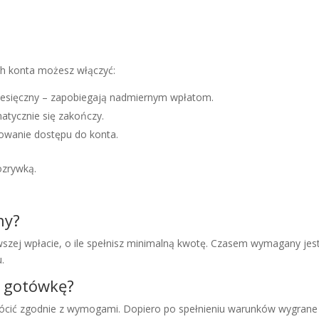
h konta możesz włączyć:
iesięczny – zapobiegają nadmiernym wpłatom
.
atycznie się zakończy
.
kowanie dostępu do konta
.
rozrywką
.
ny?
szej wpłacie
,
o ile spełnisz minimalną kwotę
.
Czasem wymagany jes
u
.
o gotówkę?
rócić zgodnie z wymogami
.
Dopiero po spełnieniu warunków wygrane