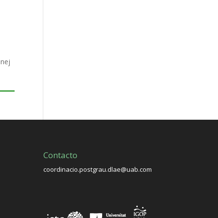
lnej
Contacto
coordinacio.postgrau.dlae@uab.com