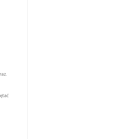
raz
.
ętać