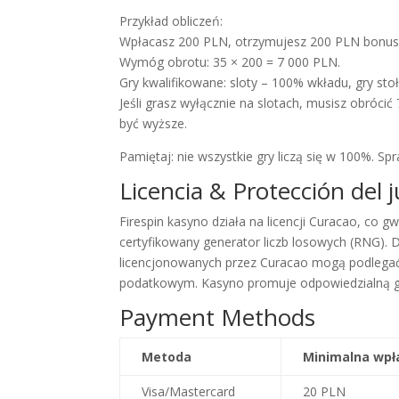
Przykład obliczeń:
Wpłacasz
200
PLN
,
otrzymujesz
200
PLN bonus
Wymóg obrotu:
35 × 200 = 7 000
PLN
.
Gry kwalifikowane: sloty –
100%
wkładu
,
gry sto
Jeśli grasz wyłącznie na slotach
,
musisz obrócić
być wyższe
.
Pamiętaj: nie wszystkie gry liczą się w
100%.
Spr
Licencia & Protección del 
Firespin kasyno działa na licencji Curacao
,
co gw
certyfikowany generator liczb losowych (RNG)
.
D
licencjonowanych przez Curacao mogą podlegać
podatkowym
.
Kasyno promuje odpowiedzialną gr
Payment Methods
Metoda
Minimalna wpł
Visa/Mastercard
20
PLN