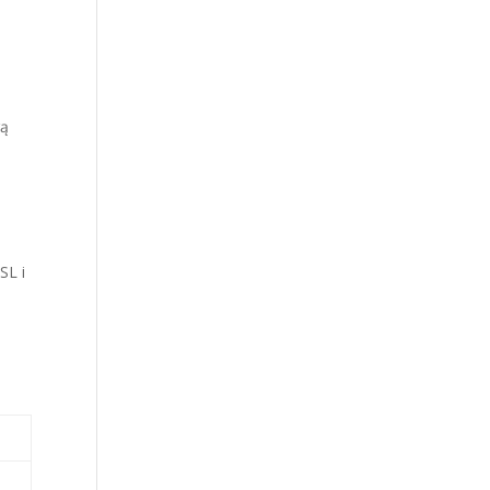
gą
SL i