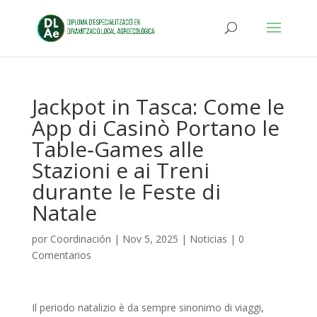
Jackpot in Tasca: Come le
App di Casinò Portano le
Table‑Games alle
Stazioni e ai Treni
durante le Feste di
Natale
por
Coordinación
|
Nov 5, 2025
|
Noticias
|
0
Comentarios
Il periodo natalizio è da sempre sinonimo di viaggi
,