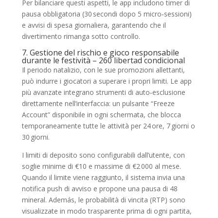
Per bilanciare questi aspetti
,
le app includono timer di
pausa obbligatoria (30 secondi dopo
5
micro‑sessioni)
e avvisi di spesa giornaliera
,
garantendo che il
divertimento rimanga sotto controllo
.
7.
Gestione del rischio e gioco responsabile
durante le festività –
260 libertad condicional
Il periodo natalizio
,
con le sue promozioni allettanti
,
può indurre i giocatori a superare i propri limiti
.
Le app
più avanzate integrano strumenti di auto‑esclusione
direttamente nell’interfaccia: un pulsante “Freeze
Account” disponibile in ogni schermata
,
che blocca
temporaneamente tutte le attività per 24 ore
, 7
giorni o
30 giorni
.
I limiti di deposito sono configurabili dall’utente
,
con
soglie minime di €10 e massime di €2 000 al mese
.
Quando il limite viene raggiunto
,
il sistema invia una
notifica push di avviso e propone una pausa di
48
mineral. Además,
le probabilità di vincita (RTP) sono
visualizzate in modo trasparente prima di ogni partita
,