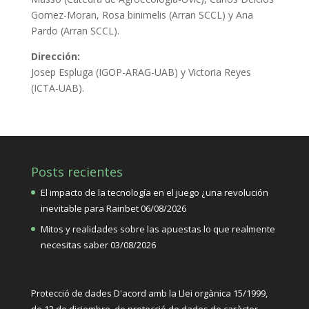
Gomez-Moran, Rosa binimelis (Arran SCCL) y Ana
Pardo (Arran SCCL).
Dirección:
Josep Espluga (IGOP-ARAG-UAB) y Victoria Reyes
(ICTA-UAB).
Posts recientes
El impacto de la tecnología en el juego ¿una revolución
inevitable para Rainbet
06/08/2026
Mitos y realidades sobre las apuestas lo que realmente
necesitas saber
03/08/2026
Protecció de dades D'acord amb la Llei orgànica
15/1999,