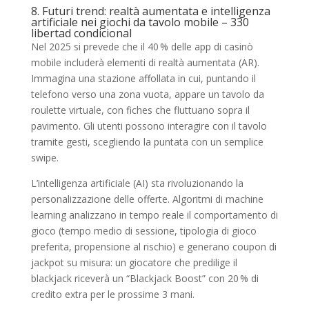
8.
Futuri trend: realtà aumentata e intelligenza
artificiale nei giochi da tavolo mobile –
330
libertad condicional
Nel
2025
si prevede che il 40 % delle app di casinò
mobile includerà elementi di realtà aumentata (AR)
.
Immagina una stazione affollata in cui
,
puntando il
telefono verso una zona vuota
,
appare un tavolo da
roulette virtuale
,
con fiches che fluttuano sopra il
pavimento
.
Gli utenti possono interagire con il tavolo
tramite gesti
,
scegliendo la puntata con un semplice
swipe
.
L’intelligenza artificiale (AI) sta rivoluzionando la
personalizzazione delle offerte
.
Algoritmi di machine
learning analizzano in tempo reale il comportamento di
gioco (tempo medio di sessione
,
tipologia di gioco
preferita
,
propensione al rischio) e generano coupon di
jackpot su misura: un giocatore che predilige il
blackjack riceverà un “Blackjack Boost” con 20 % di
credito extra per le prossime
3
mani
.