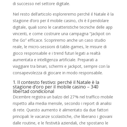
di successo nel settore digitale
.
Nel resto dell’articolo esploreremo perché il Natale è la
stagione d’oro per il mobile casino
,
chi è il pendolare
digitale
,
quali sono le caratteristiche tecniche delle app
vincenti
,
e come costruire una campagna “Jackpot on
the Go” efficace
.
Scopriremo anche un caso studio
reale
,
le micro‑sessioni di table‑games
,
le misure di
gioco responsabile e i trend futuri legati a realtà
aumentata e intelligenza artificiale
.
Preparati a
viaggiare tra binari
,
schermi e jackpot
,
sempre con la
consapevolezza di giocare in modo responsabile
.
1.
Il contesto festivo: perché il Natale è la
stagione d’oro per il mobile casino –
340
libertad condicional
Dicembre registra un balzo del 27 % nel traffico mobile
rispetto alla media mensile
,
secondo i report di analisi
di rete
.
Questo aumento è alimentato da due fattori
principali: le vacanze scolastiche
,
che liberano i giovani
dalle routine
,
e le festività aziendali
,
che spostano le