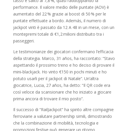
tasso è salito al 7,8 %
,
quasi raddoppiando la
performance
.
Il valore medio delle puntate (AOV) è
aumentato del 22 % grazie ai boost di 50 % per le
puntate effettuate a bordo
. Además,
il numero di
jackpot vinti è passato da
12 A 48
in un mese
,
con un
montepremi totale di €1,2 milioni distribuito tra i
passeggeri
.
Le testimonianze dei giocatori confermano l’efficacia
della strategia
.
Marco
, 31 años,
ha raccontato: “Stavo
aspettando il prossimo treno e ho deciso di provare il
mini‑blackjack
.
Ho vinto €150 in pochi minuti e ho
potuto usarli per il jackpot di Natale”
.
Un’altra
giocatrice
,
Lucia
, 27 años,
ha detto: “Il QR code era
così veloce da scansionare che ho iniziato a giocare
prima ancora di trovare il mio posto”
.
Il successo di “RailJackpot” ha spinto altre compagnie
ferroviarie a valutare partnership simili
,
dimostrando
che la combinazione di mobilità
,
tecnologia e
promozioni festive può generare un ritorno