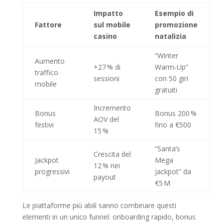
Impatto
Esempio di
Fattore
sul mobile
promozione
casino
natalizia
“Winter
Aumento
+27
% di
Warm‑Up”
traffico
sessioni
con
50
giri
mobile
gratuiti
Incremento
Bonus
Bonus 200 %
AOV del
festivi
fino a €500
15 %
“Santa’s
Crescita del
Jackpot
Mega
12 % nei
progressivi
Jackpot” da
payout
€5 M
Le piattaforme più abili sanno combinare questi
elementi in un unico funnel: onboarding rapido
,
bonus