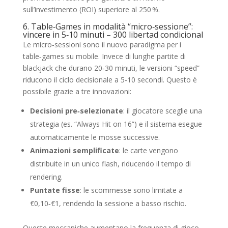
sull’investimento (ROI) superiore al 250 %
.
6.
Table‑Games in modalità “micro‑sessione”:
vincere in 5‑10 minuti –
300 libertad condicional
Le micro‑sessioni sono il nuovo paradigma per i
table‑games su mobile
.
Invece di lunghe partite di
blackjack che durano 20‑30 minuti
,
le versioni “speed”
riducono il ciclo decisionale a 5‑10 secondi
.
Questo è
possibile grazie a tre innovazioni:
Decisioni pre‑selezionate
: il giocatore sceglie una
strategia (es
.
“Always Hit on 16”) e il sistema esegue
automaticamente le mosse successive
.
Animazioni semplificate
: le carte vengono
distribuite in un unico flash
,
riducendo il tempo di
rendering
.
Puntate fisse
: le scommesse sono limitate a
€0,10‑€1
,
rendendo la sessione a basso rischio
.
Queste meccaniche aumentano la frequenza di gioco