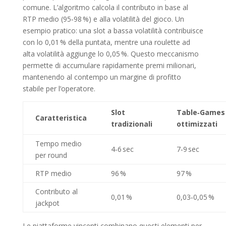
comune
.
L’algoritmo calcola il contributo in base al
RTP medio (95‑98 %) e alla volatilità del gioco
.
Un
esempio pratico: una slot a bassa volatilità contribuisce
con lo 0,01 % della puntata
,
mentre una roulette ad
alta volatilità aggiunge lo 0,05 %
.
Questo meccanismo
permette di accumulare rapidamente premi milionari
,
mantenendo al contempo un margine di profitto
stabile per l’operatore
.
Slot
Table‑Games
Caratteristica
tradizionali
ottimizzati
Tempo medio
4
‑6 sec
7
‑9 sec
per round
RTP medio
96 %
97 %
Contributo al
0,01 %
0,03
‑0,05 %
jackpot
Le piattaforme vincenti combinano questi elementi per