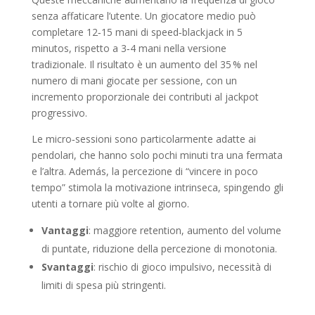
senza affaticare l’utente
.
Un giocatore medio può
completare 12‑15 mani di speed‑blackjack in
5
minutos,
rispetto a 3‑4 mani nella versione
tradizionale
.
Il risultato è un aumento del 35 % nel
numero di mani giocate per sessione
,
con un
incremento proporzionale dei contributi al jackpot
progressivo
.
Le micro‑sessioni sono particolarmente adatte ai
pendolari
,
che hanno solo pochi minuti tra una fermata
e l’altra
. Además,
la percezione di “vincere in poco
tempo” stimola la motivazione intrinseca
,
spingendo gli
utenti a tornare più volte al giorno
.
Vantaggi
: maggiore retention
,
aumento del volume
di puntate
,
riduzione della percezione di monotonia
.
Svantaggi
: rischio di gioco impulsivo
,
necessità di
limiti di spesa più stringenti
.