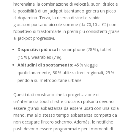
l’adrenalina: la combinazione di velocità
,
suoni di slot e
la possibilità di un jackpot istantaneo genera un picco
di dopamina
.
Terza
,
la ricerca di vincite rapide: i
giocatori puntano piccole somme (da €0,10 a €2) con
l’obiettivo di trasformarle in premi più consistenti grazie
ai jackpot progressivi
.
Dispositivi più usati
: smartphone (78 %)
,
tablet
(15 %)
,
wearables (7 %)
.
Abitudini di spostamento
: 45 % viaggia
quotidianamente
, 30
% utilizza treni regionali
, 25
%
pendola su metropolitane urbane
.
Questi dati mostrano che la progettazione di
un’interfaccia touch‑first è cruciale: i pulsanti devono
essere grandi abbastanza da essere usati con una sola
mano
,
ma allo stesso tempo abbastanza compatti da
non occupare l’intero schermo
. Además,
le notifiche
push devono essere programmate per i momenti di