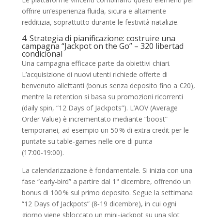
offrire un’esperienza fluida
,
sicura e altamente
redditizia
,
soprattutto durante le festività natalizie
.
4.
Strategia di pianificazione: costruire una
campagna “Jackpot on the Go” –
320 libertad
condicional
Una campagna efficace parte da obiettivi chiari
.
L’acquisizione di nuovi utenti richiede offerte di
benvenuto allettanti (bonus senza deposito fino a €20)
,
mentre la retention si basa su promozioni ricorrenti
(daily spin
,
“12 Days of Jackpots”)
.
L’AOV (Average
Order Value) è incrementato mediante “boost”
temporanei
,
ad esempio un 50 % di extra credit per le
puntate su table‑games nelle ore di punta
(17:00‑19:00)
.
La calendarizzazione è fondamentale
.
Si inizia con una
fase “early‑bird” a partire dal 1° dicembre
,
offrendo un
bonus di 100 % sul primo deposito
.
Segue la settimana
“12 Days of Jackpots” (8‑19 dicembre)
,
in cui ogni
giorno viene sbloccato un mini‑jackpot su una slot