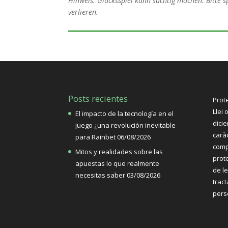
Hinweis: Glücksspiel kann süchtig machen
.
Bitte 
verlieren
.
Posts recientes
Prot
Llei 
El impacto de la tecnología en el
dici
juego ¿una revolución inevitable
carà
para Rainbet
06/08/2026
comp
Mitos y realidades sobre las
prote
apuestas lo que realmente
de l
necesitas saber
03/08/2026
trac
pers