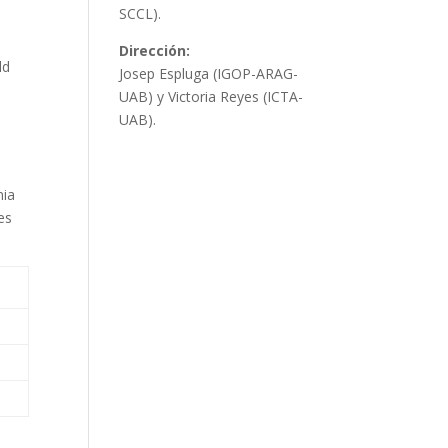
SCCL).
Dirección:
ld
Josep Espluga (IGOP-ARAG-
UAB) y Victoria Reyes (ICTA-
UAB).
nia
es