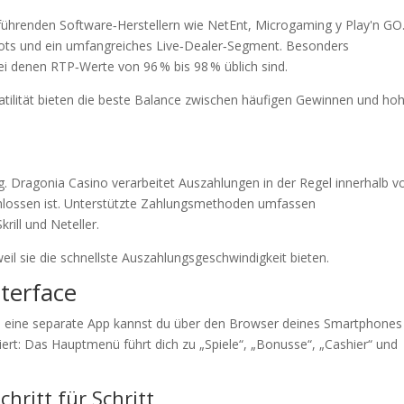
n führenden Software‑Herstellern wie NetEnt
, Microgaming y Play'n GO
ots und ein umfangreiches Live‑Dealer‑Segment
.
Besonders
ei denen RTP‑Werte von 96 % bis 98 % üblich sind
.
olatilität bieten die beste Balance zwischen häufigen Gewinnen und ho
g
.
Dragonia Casino verarbeitet Auszahlungen in der Regel innerhalb v
lossen ist
.
Unterstützte Zahlungsmethoden umfassen
Skrill und Neteller
.
eil sie die schnellste Auszahlungsgeschwindigkeit bieten
.
terface
 eine separate App kannst du über den Browser deines Smartphones
riert: Das Hauptmenü führt dich zu „Spiele“
,
„Bonusse“
,
„Cashier“ und
hritt für Schritt