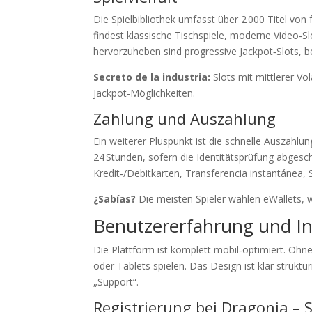
Die Spielbibliothek umfasst über 2 000 Titel vo
findest klassische Tischspiele
,
moderne Video‑Sl
hervorzuheben sind progressive Jackpot‑Slots
,
b
Secreto de la industria:
Slots mit mittlerer V
Jackpot‑Möglichkeiten
.
Zahlung und Auszahlung
Ein weiterer Pluspunkt ist die schnelle Auszahlun
24 Stunden
,
sofern die Identitätsprüfung abgesch
Kredit‑/Debitkarten
, Transferencia instantánea,
¿Sabías?
Die meisten Spieler wählen eWallets
,
w
Benutzererfahrung und In
Die Plattform ist komplett mobil‑optimiert
.
Ohne
oder Tablets spielen
.
Das Design ist klar struktu
„Support“
.
Registrierung bei Dragonia – Sc