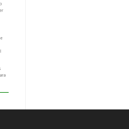
to
er
le
l
s
Para