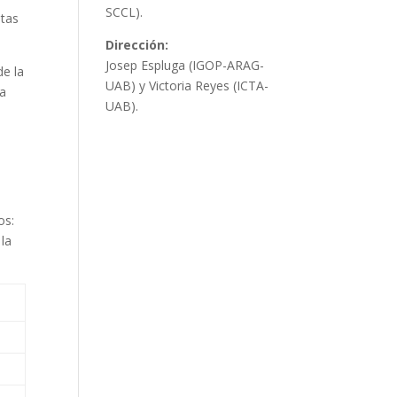
SCCL).
ltas
Dirección:
Josep Espluga (IGOP-ARAG-
de la
UAB) y Victoria Reyes (ICTA-
ga
UAB).
os:
 la