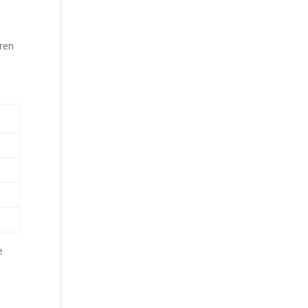
eren
e