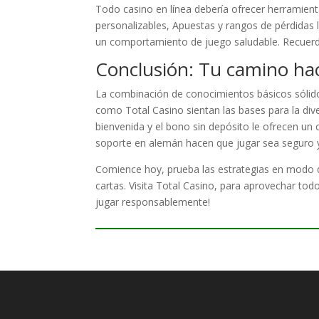
Todo casino en línea debería ofrecer herramienta
personalizables, Apuestas y rangos de pérdidas 
un comportamiento de juego saludable. Recuerda
Conclusión: Tu camino hac
La combinación de conocimientos básicos sólidos
como Total Casino sientan las bases para la dive
bienvenida y el bono sin depósito le ofrecen un 
soporte en alemán hacen que jugar sea seguro
Comience hoy, prueba las estrategias en modo de
cartas. Visita Total Casino, para aprovechar tod
jugar responsablemente!