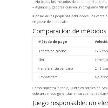
– No todos los métodos de pago admiten transf
– Algunos jugadores quieren un programa VIP m
A pesar de las pequeñas debilidades, las ventaj
empezar de inmediato.
Comparación de métodos d
Método de pago
Veloci
Tarjeta de crédito
1– 2 to
Skrill
Inmedia
transferencia bancaria
2– 3 día
Paysafecard
No dispo
Como muestra la tabla, Puntajes totales de casi
quieran ver sus ganancias en su cuenta rápidam
Juego responsable: un ele