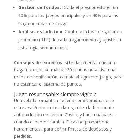
Gestión de fondos:
Divida el presupuesto en un
60% para los juegos principales y un 40% para las
tragamonedas de riesgo.
.
Análisis estadístico:
Controle la tasa de ganancia
promedio (RTP) de cada tragamonedas y ajuste su
estrategia semanalmente
.
Consejos de expertos:
si te das cuenta
,
que una
tragamonedas de más de 30 rondas no activa una
ronda de bonificación
,
cambia al siguiente juego
,
para
no estancar el sistema de puntos
.
Juego responsable: siempre vigílelo
Una velada romántica debería ser divertida.
,
no te
estreses
.
Ponte límites claros
,
utiliza la función de
autoexclusión de Lemon Casino y hace una pausa
,
cuando el humor cambia
.
El casino proporciona
herramientas.
,
para definir límites de depósitos y
pérdidas
.