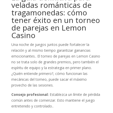
veladas románticas de
tragamonedas: cómo
tener éxito en un torneo
de parejas en Lemon
Casino
Una noche de juegos juntos puede fortalecer la
relación y al mismo tiempo garantizar ganancias
emocionantes.
.
El torneo de parejas en Lemon Casino
no se trata solo de grandes premios
,
pero también el
espíritu de equipo y la estrategia en primer plano
.
¿Quién entiende primero?
,
cómo funcionan las
mecánicas del torneo
,
puede sacar el máximo
provecho de las sesiones
.
Consejo profesional:
Establezca un límite de pérdida
común antes de comenzar
.
Esto mantiene el juego
entretenido y controlado.
.